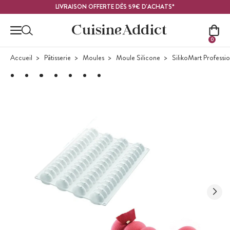
Contenu principal
LIVRAISON OFFERTE DÈS 59€ D'ACHATS*
0
Accueil
Pâtisserie
Moules
Moule Silicone
SilikoMart Professi