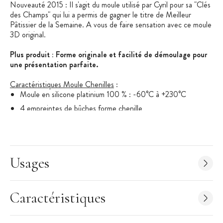
Nouveauté 2015 : Il s'agit du moule utilisé par Cyril pour sa "Clés
des Champs" qui lui a permis de gagner le titre de Meilleur
Pâtissier de la Semaine. A vous de faire sensation avec ce moule
3D original.
Plus produit : Forme originale et facilité de démoulage pour
une présentation parfaite.
Caractéristiques Moule Chenilles
:
Moule en silicone platinium 100 % : -60°C à +230°C
4 empreintes de bûches forme chenille
Dimensions plaques : 388 x 288 mm
Poids Plaque : 410 g
Dimensions 1 bûche : 375 x 47 x h40 mm
Usages
Volume : 4x 500 ml
Fabriqué en Italy
Caractéristiques