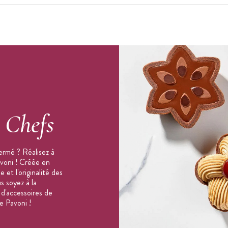
urs 3D
50°C
s
Chefs
ermé ? Réalisez à
avoni ! Créée en
 et l'originalité des
s soyez à la
 d'accessoires de
e Pavoni !