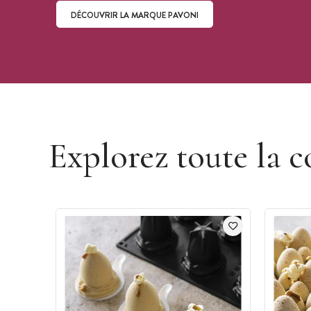
DÉCOUVRIR LA MARQUE PAVONI
Découvrir la marque Pavoni
Explorez toute la c