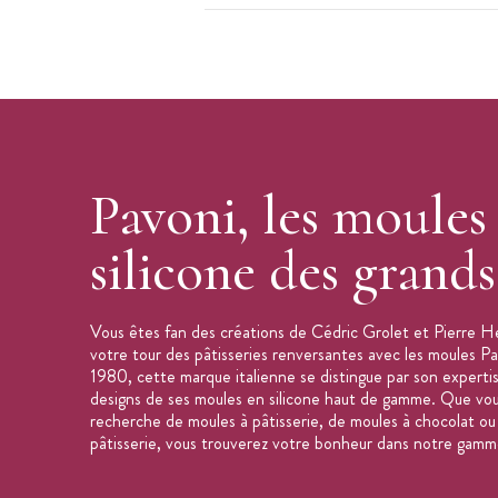
Forme du moule : rond avec détails fle
Contenance : 1100 ml
Diamètre : 18,5 cm
Hauteur : 6 cm
Résiste aux températures de -40 à 2
Peut aller au lave-vaisselle
Pavoni, les moules
Marque : Pavocake (Pavoni)
silicone des grand
Vous êtes fan des créations de Cédric Grolet et Pierre H
votre tour des pâtisseries renversantes avec les moules P
1980, cette marque italienne se distingue par son expertise
designs de ses moules en silicone haut de gamme. Que vou
recherche de moules à pâtisserie, de moules à chocolat ou
pâtisserie, vous trouverez votre bonheur dans notre gamm