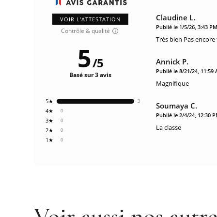
Claudine L.
VOIR L'ATTESTATION
Publié le 1/5/26, 3:43 P
Contrôle & qualité
Très bien Pas encore 
5
/
5
Annick P.
Publié le 8/21/24, 11:59
Basé sur 3 avis
Magnifique
5★
3
Soumaya C.
4★
0
Publié le 2/4/24, 12:30 
3★
0
La classe
2★
0
1★
0
Voir aussi nos autr