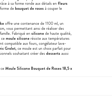
râce à sa forme ronde aux détails en
fleurs
forme de
bouquet de roses
à couper le
ake
offre une contenance de 1100 ml, un
m, vous permettant ainsi de réaliser des
famille. Fabriqué en
silicone
de haute qualité,
, ce
moule silicone
résiste aux températures
nt compatible aux fours, congélateur lave-
ic Grolet
, ce moule est un choix parfait pour
sionnels souhaitant créer des
desserts
aussi
c ce
Moule Silicone Bouquet de Roses
18,5
x