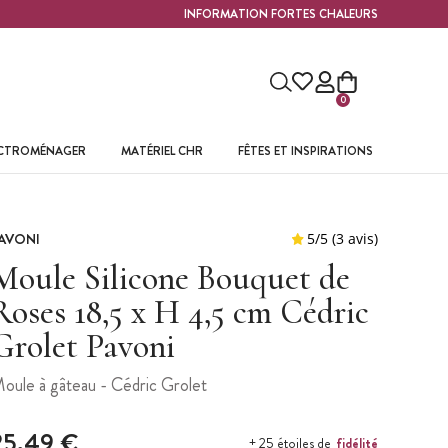
INFORMATION FORTES CHALEURS
0
ECTROMÉNAGER
MATÉRIEL CHR
FÊTES ET INSPIRATIONS
AVONI
Moule Silicone Bouquet de
Roses 18,5 x H 4,5 cm Cédric
Grolet Pavoni
oule à gâteau - Cédric Grolet
25,49 €
fidélité
+ 25 étoiles de