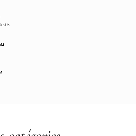
M
testé.
 AM
PM
es
catégories