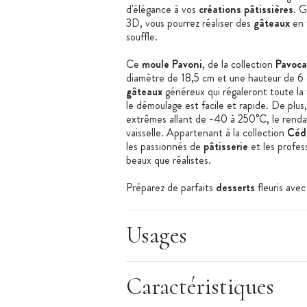
d'élégance à vos
créations pâtissières
. G
3D, vous pourrez réaliser des
gâteaux
en 
souffle.
Ce
moule Pavoni
, de la collection
Pavoc
diamètre de 18,5 cm et une hauteur de 6 c
gâteaux
généreux qui régaleront toute la 
le démoulage est facile et rapide. De plus
extrêmes allant de -40 à 250°C, le renda
vaisselle. Appartenant à la collection
Cédr
les passionnés de
pâtisserie
et les profes
beaux que réalistes.
Préparez de parfaits
desserts
fleuris ave
H 4,5 cm Cédric Grolet Pavoni
.
Caractéristiques du Moule en Silicone :
Usages
Moule Bouquet de Roses
Collection : Cédric Grolet
Caractéristiques
Matière : Silicone
Modèle : Bouquet de Roses