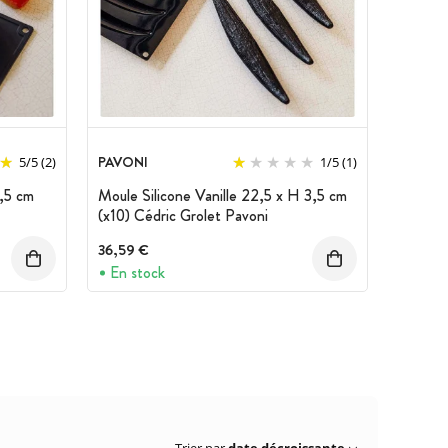
PAVONI
5
/
5
(2)
1
/
5
(1)
,5 cm
Moule Silicone Vanille 22,5 x H 3,5 cm
(x10) Cédric Grolet Pavoni
36,59 €
En stock
Trier par
date décroissante