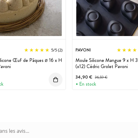
PAVONI
5
/
5
(2)
licone Œuf de Pâques ø 16 x H
Moule Silicone Mangue 9 x H 3
avoni
(x12) Cédric Grolet Pavoni
34,90 €
Prix avant réduction :
36,59 €
ck
En stock