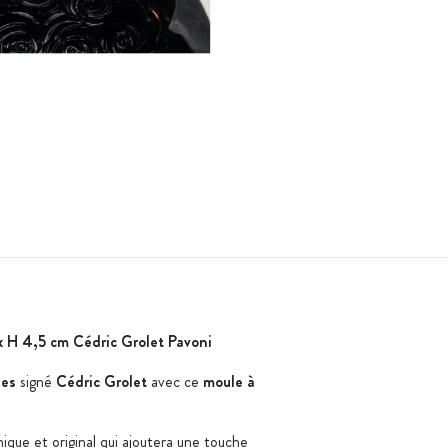
x H 4,5 cm Cédric Grolet Pavoni
ses
signé
Cédric Grolet
avec ce
moule à
ique et original qui ajoutera une touche