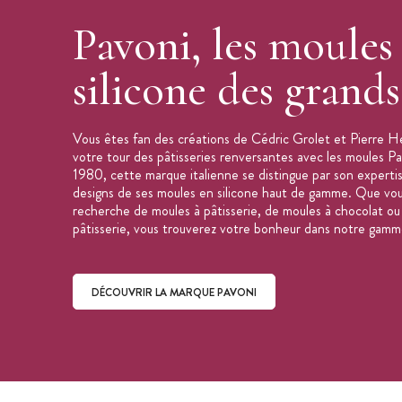
Collection : Gourmand
Pavoni, les moules
Marque : Pavoni
silicone des grand
Vous êtes fan des créations de Cédric Grolet et Pierre H
votre tour des pâtisseries renversantes avec les moules P
1980, cette marque italienne se distingue par son expertise
designs de ses moules en silicone haut de gamme. Que vou
recherche de moules à pâtisserie, de moules à chocolat ou
pâtisserie, vous trouverez votre bonheur dans notre gamm
DÉCOUVRIR LA MARQUE PAVONI
Découvrir la marque Pavoni