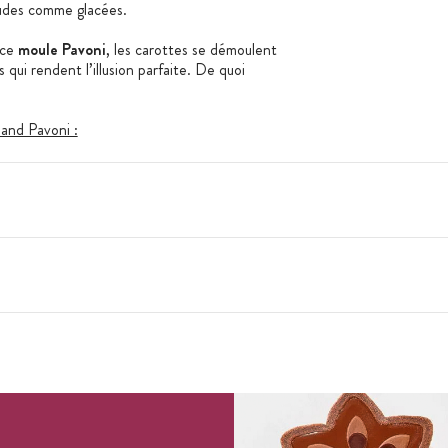
audes comme glacées.
 ce
moule Pavoni
, les carottes se démoulent
 qui rendent l’illusion parfaite. De quoi
and Pavoni :
2,1 x H 1,6 cm
m
 250°C
er Franco Aliberti.