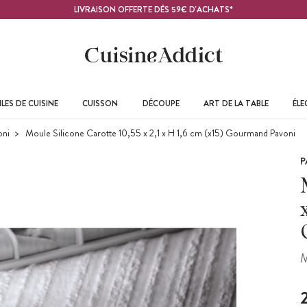
LIVRAISON OFFERTE DÈS 59€ D'ACHATS*
LES DE CUISINE
CUISSON
DÉCOUPE
ART DE LA TABLE
ÉL
oni
Moule Silicone Carotte 10,55 x 2,1 x H 1,6 cm (x15) Gourmand Pavoni
P
M