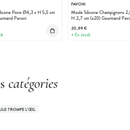
PAVONI
licone Poire Ø4,3 x H 5,5 cm
Moule Silicone Champignons 2,
urmand Pavoni
H 2,7 cm (x20) Gourmand Pavo
20,99 €
ck
En stock
es
catégories
LE TROMPE L’ŒIL