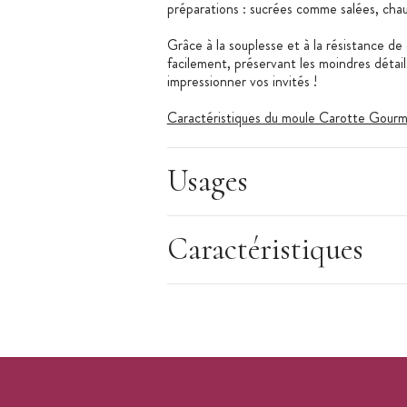
préparations : sucrées comme salées, ch
Grâce à la souplesse et à la résistance de
facilement, préservant les moindres détails
impressionner vos invités !
Caractéristiques du moule Carotte Gourm
Moule à gâteaux antiadhésif
Modèle : Carrot
Usages
Matière : Silicone
Nombre d'empreintes : 15
Contenance empreinte : 15 ml
Caractéristiques
Dimensions d'une empreinte : 10,55 x 
Dimensions de la plaque : 30 x 17,5 c
Poids : 240 g
Résiste aux températures de -40 à
Entretien : Peut aller au lave-vaisselle.
En collaboration avec le chef pâtissi