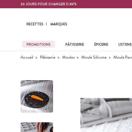
Contenu principal
30 JOURS POUR CHANGER D'AVIS
RECETTES
MARQUES
PROMOTIONS
PÂTISSERIE
ÉPICERIE
USTENSI
Accueil
Pâtisserie
Moules
Moule Silicone
Moule Pav