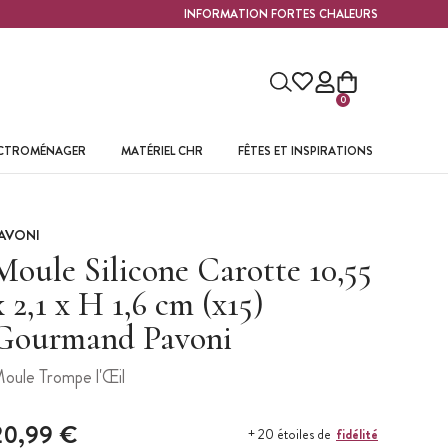
INFORMATION FORTES CHALEURS
0
ECTROMÉNAGER
MATÉRIEL CHR
FÊTES ET INSPIRATIONS
AVONI
Moule Silicone Carotte 10,55
x 2,1 x H 1,6 cm (x15)
Gourmand Pavoni
oule Trompe l'Œil
20,99 €
fidélité
+ 20 étoiles de