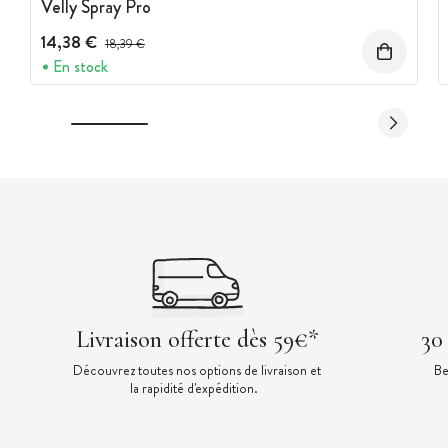
Velly Spray Pro
14,38 €
Prix avant réduction :
18,39 €
En stock
Livraison offerte dès 59€*
30
Découvrez toutes nos options de livraison et
Be
la rapidité d'expédition.