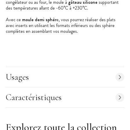
congélateur ou au four, le moule à
gâteau silicone
supportant
des températures allant de -60°C à +230°C.
Avec ce
moule demi sphèr
e, vous pourrez réaliser des plats
avec inserts en utilisant les formats inférieurs ou des sphère
complètes en assemblant vos moulages.
Les + produits :
Qualité professionnelle
Démoulage et lavage facile
Usages
Utilisable au four, au micro-onde, au réfrigérateur et au
congélateur
Caractéristiques
Possibilité de réaliser des inserts avec les formats
inférieurs
Caractéristiques Moule Silicone Demi Sphère :
Explorez toute la collection
Vendu à l'unité