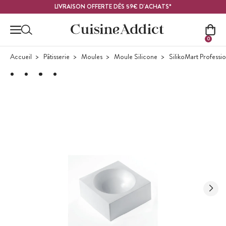
Contenu principal
LIVRAISON OFFERTE DÈS 59€ D'ACHATS*
0
Accueil
Pâtisserie
Moules
Moule Silicone
SilikoMart Professi