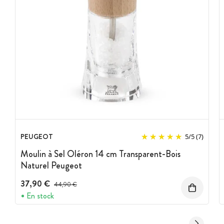
PEUGEOT
5
/
5
(7)
Moulin à Sel Oléron 14 cm Transparent-Bois
Naturel Peugeot
37,90 €
Prix avant réduction :
44,90 €
En stock