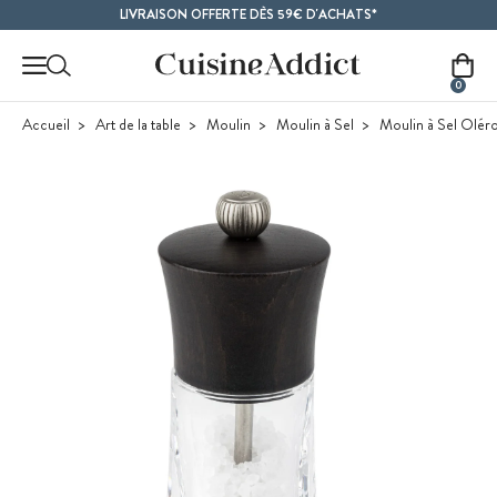
Contenu principal
LIVRAISON OFFERTE DÈS 59€ D'ACHATS*
0
Accueil
Art de la table
Moulin
Moulin à Sel
Moulin à Sel Olér