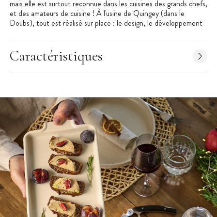
mais elle est surtout reconnue dans les cuisines des grands chefs,
et des amateurs de cuisine ! À l'usine de Quingey (dans le
Doubs), tout est réalisé sur place : le design, le développement
technique, mais aussi la fabrication. Depuis leur terre franc-
comtoise, les moulins Peugeot sont exportés à travers le monde
vers plus de 80 pays !
Caractéristiques
Caractéristiques Moulin à Sel Oléron
:
Moulin à Sel vendu à l'unité
Associé au Moulin à Poivre Oléron 14 cm Transparent-
Chocolat Peugeot
Hauteur :
14 cm
Gamme : Oléron
Spécificité : mécanisme Zirlion pour sel glace
Fonctionnement : Manuel
Matériel : Acryl - Bois de hêtre
Mécanisme : Garanti à vie !
Couleur : Bois Naturel et Transparent