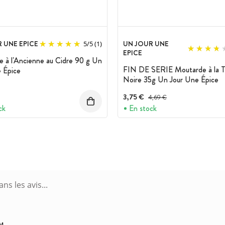
 UNE EPICE
UN JOUR UNE
5
/
5
(1)
EPICE
 à l'Ancienne au Cidre 90 g Un
FIN DE SERIE Moutarde à la T
 Épice
Noire 35g Un Jour Une Épice
3,75 €
Prix avant réduction :
4,69 €
ck
En stock
PM