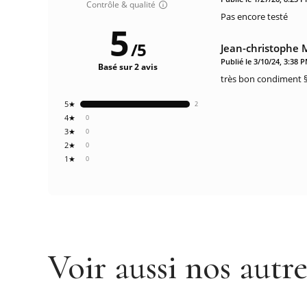
Contrôle & qualité
Pas encore testé
5
/
5
Jean-christophe 
Publié le 3/10/24, 3:38 
Basé sur 2 avis
très bon condiment 
5★
2
4★
0
3★
0
2★
0
1★
0
Voir aussi nos autr