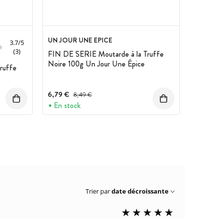
UN JOUR UNE EPICE
3.7
/
5
(3)
FIN DE SERIE Moutarde à la Truffe
Noire 100g Un Jour Une Épice
ruffe
6,79 €
Prix avant réduction :
8,49 €
En stock
Trier par
date décroissante