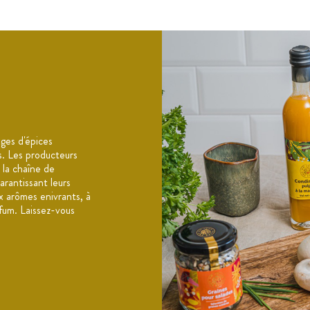
ges d'épices
es. Les producteurs
 la chaîne de
arantissant leurs
x arômes enivrants, à
fum. Laissez-vous