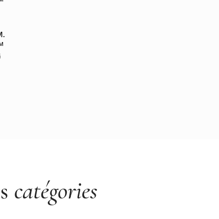
M.
PM
§
es
catégories