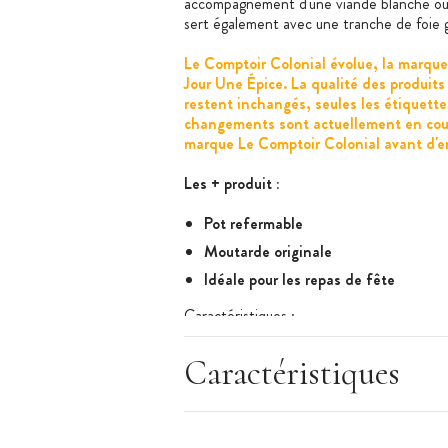
accompagnement d'une viande blanche ou
sert également avec une tranche de foie g
Le Comptoir Colonial évolue, la marqu
Jour Une Épice. La qualité des produits
restent inchangés, seules les étiquett
changements sont actuellement en cour
marque Le Comptoir Colonial avant d'en
Les + produit :
Pot refermable
Moutarde originale
Idéale pour les repas de fête
Caractéristiques
:
Marque : Un Jour Une Épice
Moutarde au moût de raisin
Caractéristiques
Composition : moût de raisin 43%, grain
anthocyanes, sucre, sulfites d'acide de
Poids net : 90 g