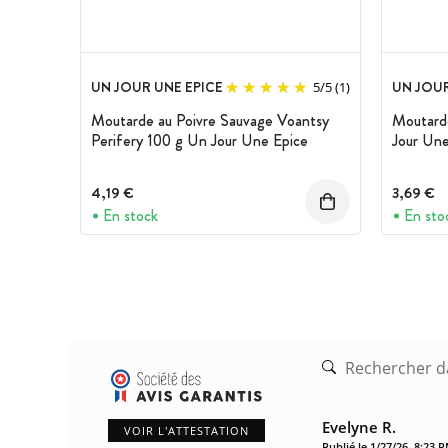
UN JOUR UNE EPICE
UN JOUR
5
/
5
(1)
Moutarde au Poivre Sauvage Voantsy
Moutarde
Perifery 100 g Un Jour Une Epice
Jour Une
4,19 €
3,69 €
En stock
En sto
Evelyne R.
VOIR L'ATTESTATION
Publié le 1/27/26, 8:23 