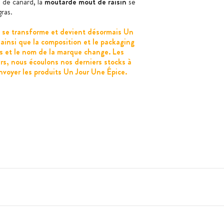
 de canard, la
moutarde moût de raisin
se
ras.
e se transforme et devient désormais Un
 ainsi que la composition et le packaging
es et le nom de la marque change. Les
s, nous écoulons nos derniers stocks à
voyer les produits Un Jour Une Épice.
e de moutarde, eau, vinaigre, sel, épices,
 sodium.