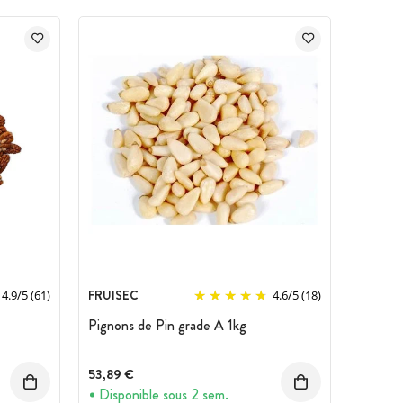
FRUISEC
4.9
/
5
(61)
4.6
/
5
(18)
Pignons de Pin grade A 1kg
53,89 €
Disponible sous 2 sem.