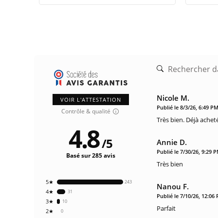
Nicole M.
VOIR L'ATTESTATION
Publié le 8/3/26, 6:49 P
Contrôle & qualité
Très bien. Déjà ach
4.8
/
5
Annie D.
Publié le 7/30/26, 9:29 
Basé sur 285 avis
Très bien
5★
243
Nanou F.
4★
31
Publié le 7/10/26, 12:06
3★
10
Parfait
2★
0