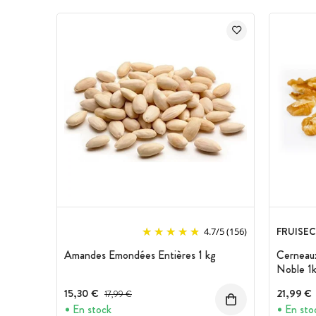
FRUISEC
4.7
/
5
(156)
Amandes Emondées Entières 1 kg
Cerneaux
Noble 1
15,30 €
Prix avant réduction :
21,99 €
17,99 €
En stock
En sto