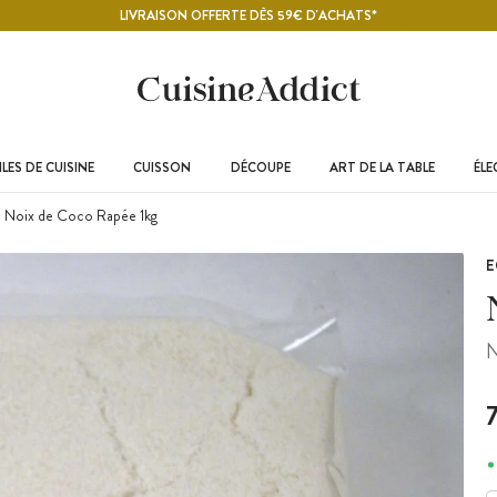
LIVRAISON OFFERTE DÈS 59€ D'ACHATS*
LES DE CUISINE
CUISSON
DÉCOUPE
ART DE LA TABLE
ÉL
Noix de Coco Rapée 1kg
E
N