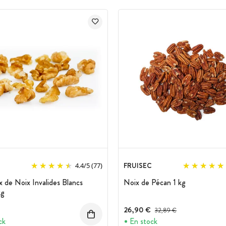
FRUISEC
4.4
/
5
(77)
 de Noix Invalides Blancs
Noix de Pécan 1 kg
kg
26,90 €
Prix avant réduction :
32,89 €
ck
En stock