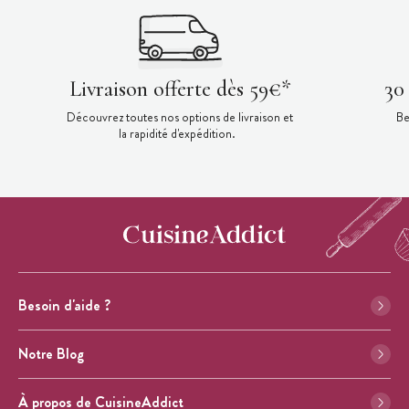
Livraison offerte dès 59€*
30
Découvrez toutes nos options de livraison et
Be
la rapidité d'expédition.
Besoin d'aide ?
Notre Blog
À propos de CuisineAddict