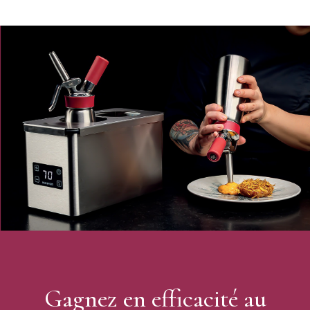
Qualité professionnelle
Idéal pour le chocolat
Paquet de 100 feuilles individuelles
Caractéristiques des feuilles guitare :
Feuilles guitare
Lot de 100 feuilles guitares
Dimensions : 40 x 30 cm
Epaisseur : 150 microns
Matériau : PVC polychlorure de vinyle
Gagnez en efficacité au