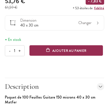
53,76 €
- 7,83 €
61,59 €
fidélité
+ 53 étoiles de
Dimension
Changer
40 x 30 cm
En stock
-
+
AJOUTER AU PANIER
Description
Paquet de 100 Feuilles Guitare 150 microns 40 x 30 cm
Matfer