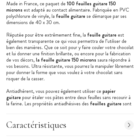
Made in France, ce paquet de
100 feuilles guitare 150
microns
est adapté au contact alimentaire. Fabriquée en PVC
polychlorure de vinyle, la
feuille guitare
se démarque par ses
dimensions de 40 x 30 cm.
Réputée pour être extrêmement fine, la
feuille guitare
est
également transparente ce qui vous permettra de l’utiliser de
bien des manières. Que ce soit pour y faire couler votre chocolat
et lui donner une finition brillante, ou encore pour la fabrication
de vos décors,
la feuille guitare 150 microns
saura répondre à
vos besoins. Ultra résistante, vous pourrez la manipuler librement
pour donner la forme que vous voulez à votre chocolat sans
risquer de la casser.
Antiadhérent, vous pouvez également utiliser ce
papier
guitare
pour étaler vos pâtes entre deux feuilles sans recourir à
la farine. Les propriétés antiadhésives des
feuilles guitare
sont
également utiles pour le travail de la pate à sucre, pour fabriquer
vos décors et les décoller sans risque.
Caractéristiques
Les + produit :