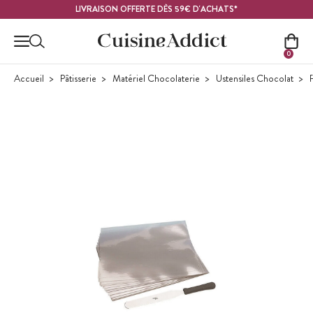
Contenu principal
LIVRAISON OFFERTE DÈS 59€ D'ACHATS*
0
Accueil
Pâtisserie
Matériel Chocolaterie
Ustensiles Chocolat