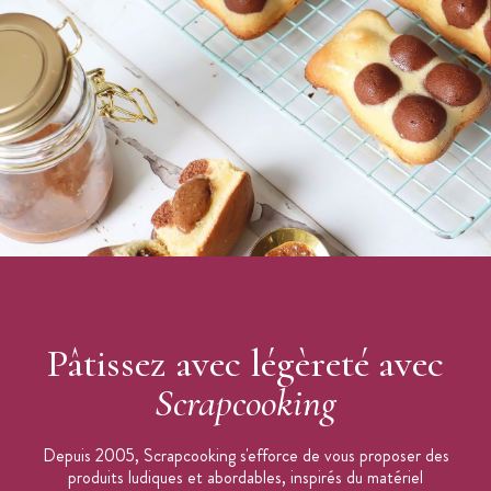
Valeurs nutritionnelles pour 100g : Valeurs énergétiques
: 1702 kJ – 402 kcal / matières grasses : 7 g – dont acides
gras saturés : 4 g / glucides : 85 g – dont sucres : 80 g /
protéines : 0,2 g / sel : 0,2 g.
Allergènes : Peut contenir des traces d’œufs, lait, fruits à
coques et dérivés
Sans Gluten et Sans OGM
Conserver le reste de la pâte dans un film alimentaire mis
dans une boîte hermétique
Couleur susceptible de varier légèrement
Poids net : 100g
Marque : Scrapcooking
Pâtissez avec légèreté avec
Scrapcooking
Depuis 2005, Scrapcooking s'efforce de vous proposer des
produits ludiques et abordables, inspirés du matériel