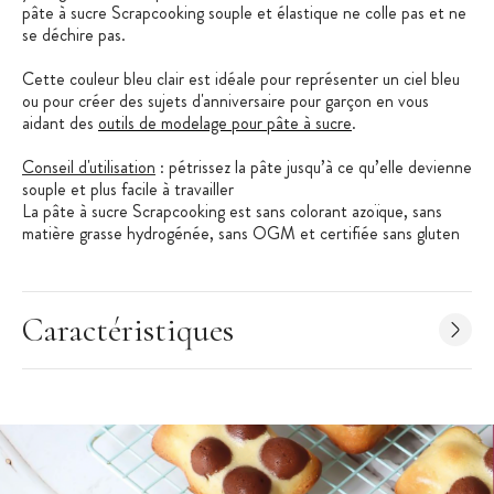
pâte à sucre Scrapcooking souple et élastique ne colle pas et ne
se déchire pas.
Cette couleur bleu clair est idéale pour représenter un ciel bleu
ou pour créer des sujets d'anniversaire pour garçon en vous
aidant des
outils de modelage pour pâte à sucre
.
Conseil d'utilisation
: pétrissez la pâte jusqu’à ce qu’elle devienne
souple et plus facile à travailler
La pâte à sucre Scrapcooking est sans colorant azoïque, sans
matière grasse hydrogénée, sans OGM et certifiée sans gluten
​Caractéristiques Pâte à Sucre Scrapcooking
:
Pour la décoration de vos gâteaux
Caractéristiques
Couleur : Bleu Clair
Ingrédients : sucre, sirop de glucose, huiles et graisses
végétales non hydrogénées (huile de palme, coton, carthame
et tournesol, beurre de karité et d’illipé), eau, amidon de
maïs, épaississant : E466, E407, E412 ; humectant : E422 ;
amidon modifié, correcteur d’acidité E330 ; arômes,
colorants : E133, E170 ; conservateur : E202 ​;