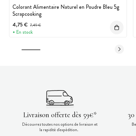
Colorant Alimentaire Naturel en Poudre Bleu 5g
Scrapcooking
4,75 €
Prix avant réduction :
7,49 €
En stock
Livraison offerte dès 59€*
30
Découvrez toutes nos options de livraison et
Be
la rapidité d'expédition.