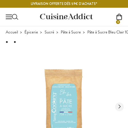
Contenu principal
LIVRAISON OFFERTE DÈS 59€ D'ACHATS*
0
Accueil
Épicerie
Sucré
Pâte à Sucre
Pâte à Sucre Bleu Clair 