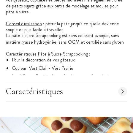
de petits sujets grâce aux
outils de modelage
et
moules pour
pâte à sucre
.
Conseil d'utilisation
: pétrir la pâte jusqu'à ce qu'elle devienne
souple et plus facile à travailler
La pâte à sucre Scrapcooking est sans colorant azoïque, sans
matière grasse hydrogénée, sans OGM et certifiée sans gluten
Caractéristiques Pâte à Sucre Scrapcooking
:
Pour la décoration de vos gâteaux
Couleur: Vert Clair - Vert Prairie
Ingrédients :Produit de confiserie : sucre, sirop de glucose,
huiles et graisses végétales non hydrogénées (huile de palme,
coton, carthame et tournesol, beurre de karité et d'illipé),
Caractéristiques
eau, amidon de maïs, épaississant : E466, E407, E412
humectant : E422 amidon modifié, correcteur d'acidité E330
arômes, colorants : E160a, E133 conservateur : E202
Valeurs nutritionnelles pour 100g: Valeurs énergétiques :
1702 kJ - 402 kcal / matières grasses : 7 g - dont acides gras
saturés : 4 g / glucides : 85 g - dont sucres : 80 g / protéines
: 0,2 g / sel : 0,2 g