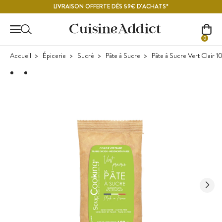
Contenu principal
LIVRAISON OFFERTE DÈS 59€ D'ACHATS*
0
Accueil
Épicerie
Sucré
Pâte à Sucre
Pâte à Sucre Vert Clair 