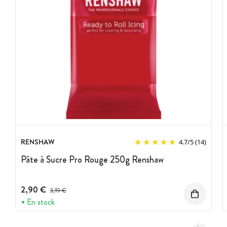
RENSHAW
4.7
/
5
(14)
Pâte à Sucre Pro Rouge 250g Renshaw
2,90 €
Prix avant réduction :
3,19 €
En stock