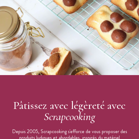
Allergènes: Peut contenir des traces d'½ufs, lait, fruits à
coques et dérivés
Sans Gluten et Sans OGM
Conserver le reste de la pâte dans un film alimentaire mis
dans une boîte hermétique
Couleur susceptible de varier légèrement
Poids net : 100g
Marque: Scrapcooking
Pâtissez avec légèreté avec
Scrapcooking
Depuis 2005, Scrapcooking s'efforce de vous proposer des
produits ludiques et abordables, inspirés du matériel