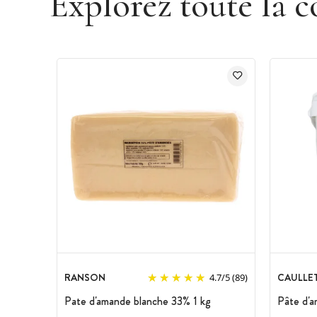
Explorez toute la c
RANSON
CAULLE
4.7
/
5
(89)
Pate d'amande blanche 33% 1 kg
Pâte d'