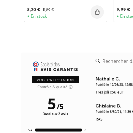
8,20 €
Prix avant réduction :
9,99 €
11,89 €
En stock
En sto
Nathalie G.
VOIR L'ATTESTATION
Publié le 12/26/23, 12:5
Contrôle & qualité
Très joli couleur
5
/
5
Ghislaine B.
Publié le 8/30/21, 11:39
Basé sur 2 avis
RAS
5★
2