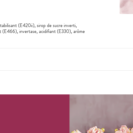
abilisant (E420ii), sirop de sucre inverti,
t (E466), invertase, acidifiant (E330), arôme
bles de l'attention et du comportement chez
lait, de soja et d'œuf