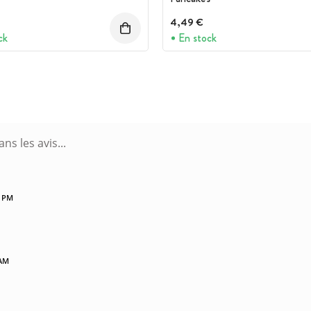
4,49 €
ck
En stock
8 PM
 AM