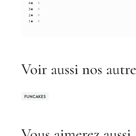
4★
0
3★
0
2★
0
1★
0
Voir aussi nos autr
FUNCAKES
Vous aimerez aussi