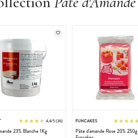
ollection
Pâte d'Amande
T
FUNCAKES
4.4
/
5
(36)
amande 23% Blanche 1Kg
Pâte d'amande Rose 20% 250g
Funcakes