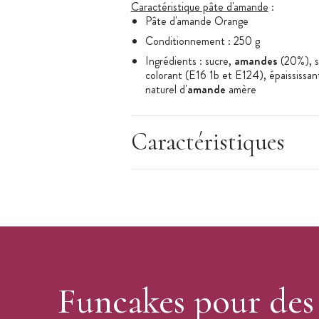
Caractéristique pâte d'amande
:
Pâte d'amande Orange
Conditionnement : 250 g
Ingrédients : sucre,
amandes
(20%), st
colorant (E16 1b et E124), épaississan
naturel d'
amande
amère
Le colorant E124 peut causer des trou
les enfants
Caractéristiques
Ce produit peut contenir des traces de 
Produit Halal & sans gluten
Marque : FunCakes
Funcakes pour des