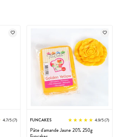
FUNCAKES
4.7
/
5
(7)
4.9
/
5
(7)
Pâte d'amande Jaune 20% 250g
Funcakes