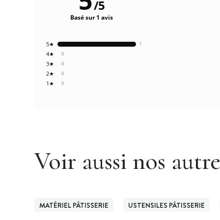
5
/
5
Basé sur 1 avis
5★
1
4★
0
3★
0
2★
0
1★
0
Voir aussi nos autr
MATÉRIEL PÂTISSERIE
USTENSILES PÂTISSERIE