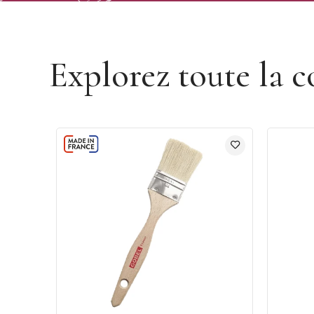
Découvrir la marque Gobel
Explorez toute la c