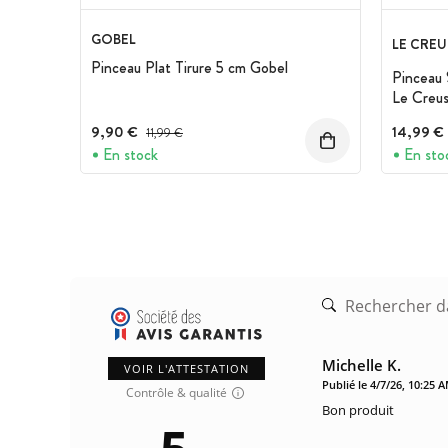
GOBEL
LE CREU
Pinceau Plat Tirure 5 cm Gobel
Pinceau 
Le Creu
9,90 €
Prix avant réduction :
14,99 €
11,99 €
En stock
En sto
Michelle K.
VOIR L'ATTESTATION
Publié le 4/7/26, 10:25 
Contrôle & qualité
Bon produit