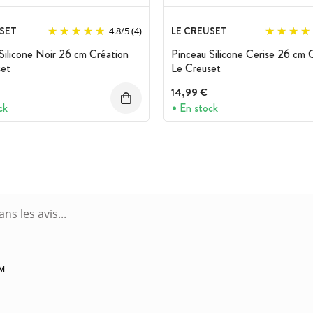
SET
LE CREUSET
4.8
/
5
(4)
Silicone Noir 26 cm Création
Pinceau Silicone Cerise 26 cm 
set
Le Creuset
14,99 €
ck
En stock
AM