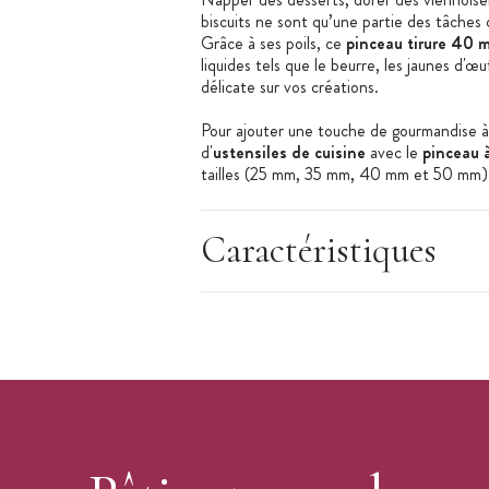
biscuits ne sont qu’une partie des tâches
Grâce à ses poils, ce
pinceau tirure 40 
liquides tels que le beurre, les jaunes d'œ
délicate sur vos créations.
Pour ajouter une touche de gourmandise à
d'
ustensiles de cuisine
avec le
pinceau à
tailles (25 mm, 35 mm, 40 mm et 50 mm)
Caractéristiques du Pinceau de Cuisine Go
Pinceau à pâtisserie
Caractéristiques
Pinceau plat
Tirure 40 mm
Matière : Bois, acier inoxydable et soie
Poids : 40 g
Entretien : ne passe pas au lave-vais
Fabriqué en France
Marque : Gobel