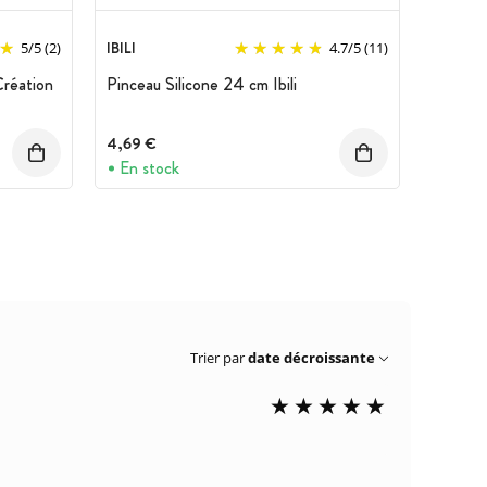
IBILI
5
/
5
(2)
4.7
/
5
(11)
Création
Pinceau Silicone 24 cm Ibili
4,69 €
En stock
Trier par
date décroissante