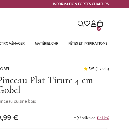
INFORMATION FORTES CHALEURS
0
ECTROMÉNAGER
MATÉRIEL CHR
FÊTES ET INSPIRATIONS
OBEL
Pinceau Plat Tirure 4 cm
Gobel
inceau cuisine bois
9,99 €
fidélité
+ 9 étoiles de