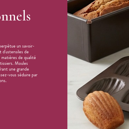
onnels
perpétue un savoir-
t d'ustensiles de
 matières de qualité
âtissiers. Moules
frant une grande
issez-vous séduire par
ons.