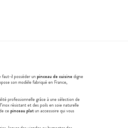
 faut-il posséder un
pinceau de cuisine
digne
opose son modèle fabriqué en France,
lité professionnelle grâce à une sélection de
’inox résistant et des poils en soie naturelle
 de ce
pinceau plat
un accessoire qui vous
ries, laquer des viandes ou humecter des