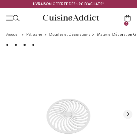
Contenu principal
LIVRAISON OFFERTE DÈS 59€ D'ACHATS*
0
Accueil
Pâtisserie
Douilles et Décorations
Matériel Décoration G