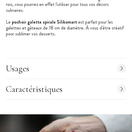
rois, vous pourrez en effet l'utiliser pour tous vos décors
culinaires.
Le
pochoir galette spirale Silikomart
est parfait pour les
galettes et gâteaux de 18 cm de diamètre. À vous d'être créatif
pour sublimer vos desserts.
Caractéristiques du Pochoir :
Moule silicone
Pochoir galette
Usages
Matière : silicone platinum
Forme : spirale
Thème : Épiphanie
Caractéristiques
Dimensions moule : Ø 21 x H 0,2 cm
Pour une galette de 18 cm
Résiste aux températures de –60 à +230°C
Lavable au lave-vaisselle
Sans BPA, sans PFAS