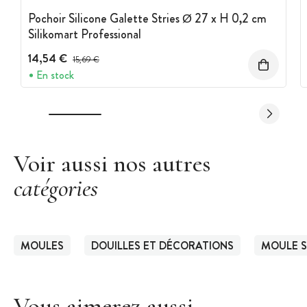
Pochoir Silicone Galette Stries Ø 27 x H 0,2 cm
Silikomart Professional
14,54 €
Prix avant réduction :
15,69 €
En stock
Voir aussi nos autres
catégories
MOULES
DOUILLES ET DÉCORATIONS
MOULE S
Vous aimerez aussi