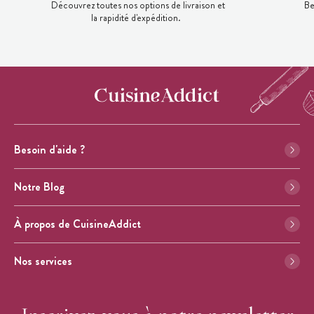
Découvrez toutes nos options de livraison et
Be
la rapidité d'expédition.
Besoin d'aide ?
Notre Blog
À propos de CuisineAddict
Nos services