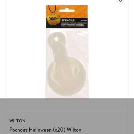
WILTON
Pochoirs Halloween (x20) Wilton