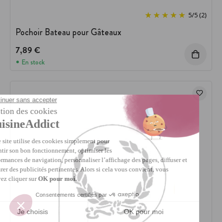
5
/
5
(2)
Pochoir Bateau pour Gâteaux
7,89 €
En stock