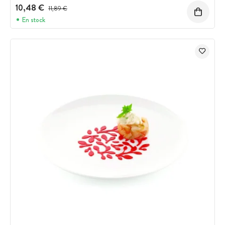
10,48 €
Prix avant réduction :
11,89 €
En stock