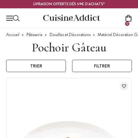
Contenu principal
LIVRAISON OFFERTE DÈS 59€ D'ACHATS*
0
Accueil
Pâtisserie
Douilles et Décorations
Matériel Décoration G
Pochoir Gâteau
TRIER
FILTRER