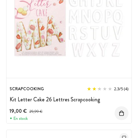
SCRAPCOOKING
2.3
/
5
(4)
Kit Letter Cake 26 Lettres Scrapcooking
19,00 €
Prix avant réduction :
29,99 €
En stock