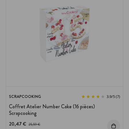
SCRAPCOOKING
3.9
/
5
(7)
Coffret Atelier Number Cake (16 pièces)
Scrapcooking
20,47 €
Prix avant réduction :
25,59 €