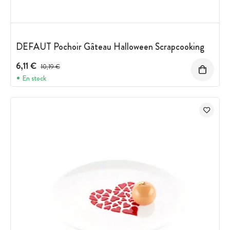
DEFAUT Pochoir Gâteau Halloween Scrapcooking
6,11 €
Prix avant réduction :
10,19 €
En stock