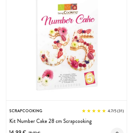
SCRAPCOOKING
4.7
/
5
(31)
Kit Number Cake 28 cm Scrapcooking
14,99 €
Prix avant réduction :
18,39 €