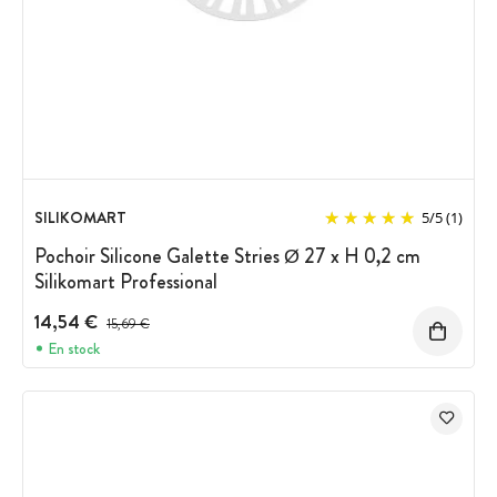
SILIKOMART
5
/
5
(1)
Pochoir Silicone Galette Stries Ø 27 x H 0,2 cm
Silikomart Professional
14,54 €
Prix avant réduction :
15,69 €
En stock