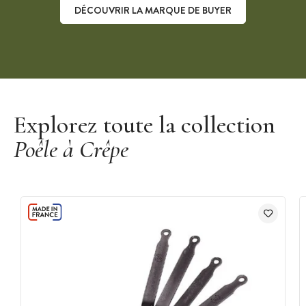
DÉCOUVRIR LA MARQUE DE BUYER
Découvrir la marque De Buyer
Explorez toute la collection
Poêle à Crêpe