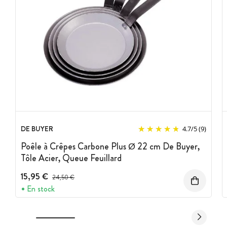
DE BUYER
4.7
/
5
(9)
Poêle à Crêpes Carbone Plus Ø 22 cm De Buyer,
Tôle Acier, Queue Feuillard
15,95 €
Prix avant réduction :
24,50 €
En stock