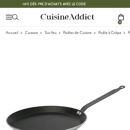
Contenu principal
MELON26
-10% DÈS 79€ D'ACHATS AVEC LE CODE
0
Accueil
Cuisson
Sur feu
Poêles de Cuisine
Poêle à Crêpe
P