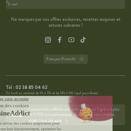
Format : adresse@email.com
Ne manquez pas nos offres exclusives, recettes exquises et
astuces culinaires !
Français (French)
Tél :
02 38 85 04 62
Du lundi au vendredi de 9h à 13h et de 14h à 16h (sauf jours fériés).
CuisineAddict affiche une note de 4,7 sur 5 grâce à plus
4.7
de 3 700 avis authentiques. Merci pour votre fidélité.
VOIR TOUS LES AVIS