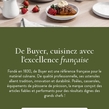
Fond magnétique forgé spécial induction
Revêtement anti-adhésif PTFE 5 couches sans PFOA
Queue feuillard rivetée revêtement epoxy : résiste à la
chaleur
Courbure à la française de la queue : meilleures préhension et
manipulation
Compatible avec toutes les sources de chaleur, dont
induction
De Buyer, cuisinez avec
Lavage à la main exclusivement, avec une éponge non
abrasive
l'excellence
française
Ne pas chauffer à vide ni surchauffer
Éviter les chocs thermiques
Fondé en 1830, de Buyer est une référence française pour le
matériel culinaire. De qualité professionnelle, ses ustensiles
Ne pas utiliser d'objets métalliques
allient tradition, innovation et durabilité. Poêles, casseroles,
Fabrication française
équipements de pâtisserie de précision, la marque conçoit des
articles fiables et performants pour des résultats dignes des
Collection : Choc Resto Induction
grands chefs !
Marque : De Buyer