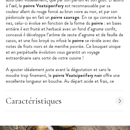
à l’œil, le
poivre Voatsiperifery
est reconnaissable par sa
couleur allant du rouge foncé au brun voire au noir, et par son
pédoncule qui en fait un
poivre sauvage
. En ce qui concerne le
nez, celui-ci évolue en fonction de la forme du
poivre
: en baies
entière il est fruité et herbacé avec un fond d’agrume confit,
concassé il développe l’arôme de zeste d’agrume et de feuille de
cassis, et une fois broyé ou infusé le
poivre
se révèle avec des
notes de fruits noirs et de menthe poivrée. Ce bouquet unique
et en perpétuelle évolution vous garantit un voyage
extraordinaire sans sortir de votre cuisine !
A ajouter idéalement juste avant la dégustation et sans le
moudre trop finement, le
poivre Voatsiperifery noir
offre une
excellente longueur en bouche. Au départ acide et frais, ce
poivre
dévoile ensuite des arômes plus sucrés et veloutés, et se
termine sur un goût d’herbe brûlée avec des notes mentholées.
Cette fraîcheur mettra en exergue nombre de plats : gratin de
Caractéristiques
légumes, poêlée de champignons, volaille au four, homard grillé,
ou encore gâteau au chocolat. Vous avez aussi la possibilité de
créer des sauces en infusant le
poivre noir
, mais prenez garde à
ne pas l’infuser trop longtemps car il deviendrait amer.