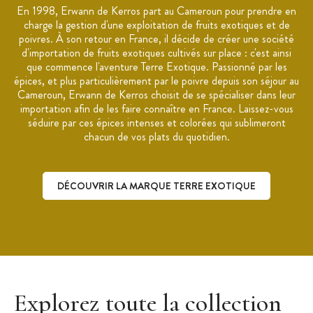
En 1998, Erwann de Kerros part au Cameroun pour prendre en
Cueillette, récolte et tri à la main
charge la gestion d'une exploitation de fruits exotiques et de
Arômes : Boisé, fleuris et fraicheur d'agrumes
poivres. À son retour en France, il décide de créer une société
d'importation de fruits exotiques cultivés sur place : c'est ainsi
Utilisation : légumes croquants, émulsion, volaille rôtie,
que commence l'aventure Terre Exotique. Passionné par les
champignon sauté, chocolat
épices, et plus particulièrement par le poivre depuis son séjour au
Conservation : à l’abri de la lumière et au sec
Cameroun, Erwann de Kerros choisit de se spécialiser dans leur
importation afin de les faire connaître en France. Laissez-vous
Marque : Terre Exotique
séduire par ces épices intenses et colorées qui sublimeront
chacun de vos plats du quotidien.
DÉCOUVRIR LA MARQUE TERRE EXOTIQUE
Découvrir la marque Terre Exotique
Explorez toute la collection