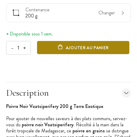
Contenance
Changer
200 g
Disponible sous 1 sem.
-
+
AJOUTER AU PANIER
Description
Poivre Noir Voatsiperifery 200 g Terre Exotique
Pour ajouter de nouvelles saveurs à des plats communs, servez-
vous du
poivre noir Voatsiperifery
. Récolté à la main dans la
forêt tropicale de Madagascar, ce
poivre en grains
se distingue
aussi bien visuellement, que par son parfum et son goût. D’abord