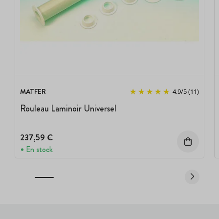
MATFER
4.9
/
5
(11)
Rouleau Laminoir Universel
237,59 €
En stock