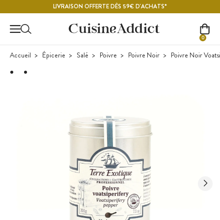
Contenu principal
LIVRAISON OFFERTE DÈS 59€ D'ACHATS*
0
Accueil
Épicerie
Salé
Poivre
Poivre Noir
Poivre Noir Voats