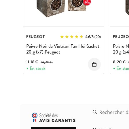
PEUGEOT
PEUGEO
4.6
/
5
(20)
Poivre Noir du Vietnam Tan Hoi Sachet
Poivre N
20 g (x7) Peugeot
20 g (x
11,18 €
Prix avant réduction :
8,20 €
14,90 €
En stock
En sto