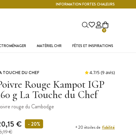
INFORMATION FORTES CHALEURS
0
ECTROMÉNAGER
MATÉRIEL CHR
FÊTES ET INSPIRATIONS
A TOUCHE DU CHEF
Poivre Rouge Kampot IGP
160 g La Touche du Chef
oivre rouge du Cambodge
20,15 €
- 20%
fidélité
+ 20 étoiles de
5,19 €