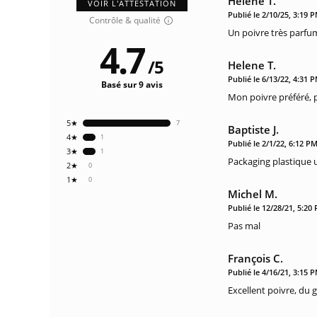
Helene T.
VOIR L'ATTESTATION
Publié le 2/10/25, 3:19 
Contrôle & qualité
Un poivre très parfum
4.7
/
5
Helene T.
Publié le 6/13/22, 4:31 
Basé sur 9 avis
Mon poivre préféré, p
5★
7
Baptiste J.
4★
1
Publié le 2/1/22, 6:12 P
3★
1
Packaging plastique
2★
0
1★
0
Michel M.
Publié le 12/28/21, 5:20
Pas mal
François C.
Publié le 4/16/21, 3:15 
Excellent poivre, du 