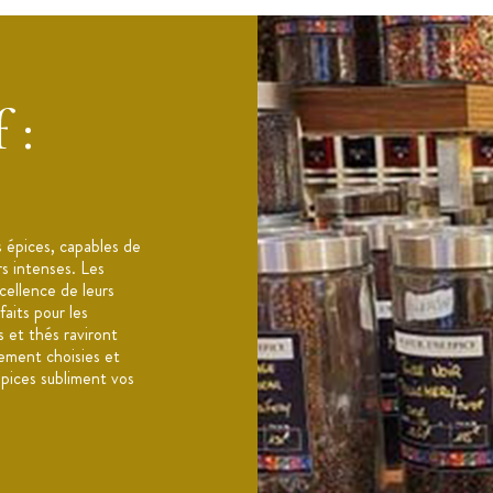
ement en 50 g
 :
s épices, capables de
rs intenses. Les
xcellence de leurs
aits pour les
s et thés raviront
sement choisies et
épices subliment vos