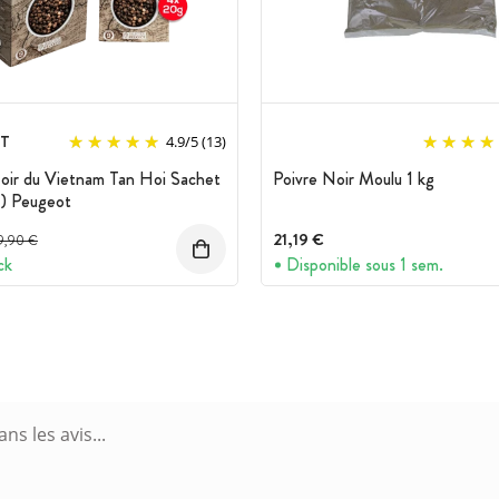
T
4.9
/
5
(13)
oir du Vietnam Tan Hoi Sachet
Poivre Noir Moulu 1 kg
4) Peugeot
Prix avant réduction :
21,19 €
9,90 €
ck
Disponible sous 1 sem.