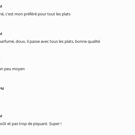
PM
é, c'est mon préféré pour tout les plats
PM
arfumé, doux, il passe avec tous les plats, bonne qualité
M
 un peu moyen
 PM
PM
goût et pas trop de piquant. Super !