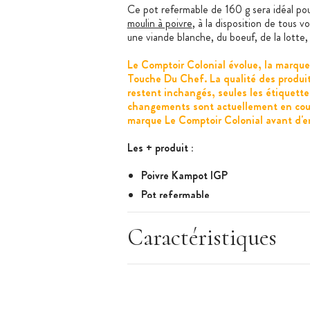
Ce pot refermable de 160 g sera idéal po
moulin à poivre
, à la disposition de tous 
une viande blanche, du boeuf, de la lotte, 
Le Comptoir Colonial évolue, la marque
Touche Du Chef. La qualité des produit
restent inchangés, seules les étiquett
changements sont actuellement en cour
marque Le Comptoir Colonial avant d'e
Les + produit :
Poivre Kampot IGP
Pot refermable
Idéal pour recharger votre moulin à p
Caractéristiques
Parfum intense
Caractéristiques
:
Marque : La Touche du Chef
Poivre rouge Kampot IGP (Cambodge