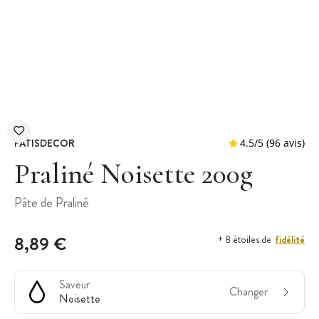
PATISDECOR
Praliné Noisette 200g
Pâte de Praliné
4.5
/
5
(
8,89 €
fidélité
+ 8 étoiles de
Saveur
Changer
Noisette