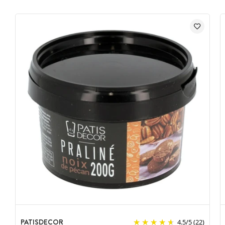
DLUO courtes et dépassées.
Pot de Praliné vendu à l'unité
PATISDECOR
4.5
/
5
(22)