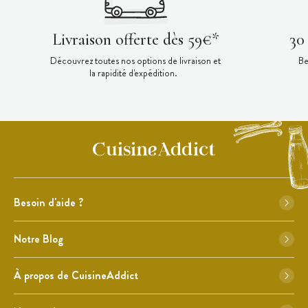
Livraison offerte dès 59€*
30
Découvrez toutes nos options de livraison et
Be
la rapidité d'expédition.
Besoin d'aide ?
Notre Blog
À propos de CuisineAddict