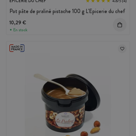
EPICERIE DU CHEF
4.8
/
5
(4)
Pot pâte de praliné pistache 100 g L'Epicerie du chef
10,29 €
En stock