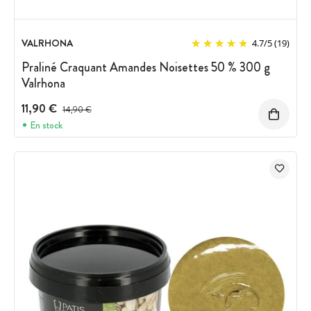
VALRHONA
4.7
/
5
(19)
Praliné Craquant Amandes Noisettes 50 % 300 g
Valrhona
11,90 €
Prix avant réduction :
14,90 €
En stock