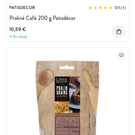
PATISDECOR
5
/
5
(1)
Praliné Café 200 g Patisdécor
10,59 €
En stock