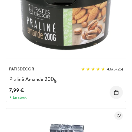
PATISDECOR
4.6
/
5
(26)
Praliné Amande 200g
7,99 €
En stock