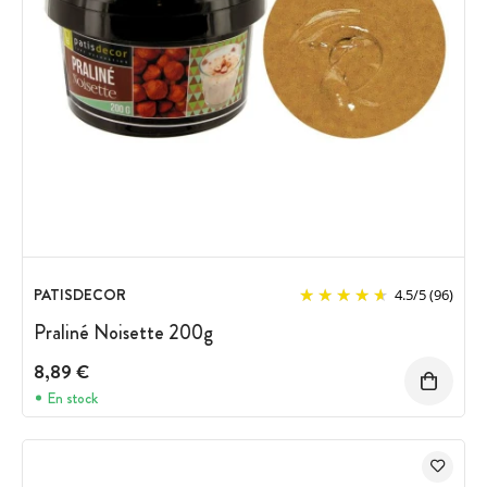
PATISDECOR
4.5
/
5
(96)
Praliné Noisette 200g
8,89 €
En stock