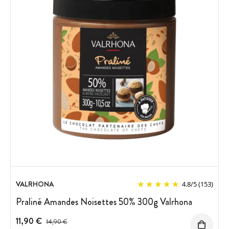
VALRHONA
4.8
/
5
(153)
Praliné Amandes Noisettes 50% 300g Valrhona
11,90 €
Prix avant réduction :
14,90 €