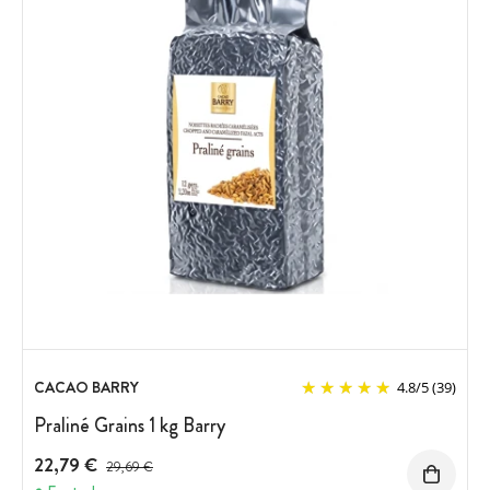
CACAO BARRY
4.8
/
5
(39)
Praliné Grains 1 kg Barry
22,79 €
Prix avant réduction :
29,69 €