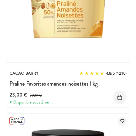
CACAO BARRY
4.8
/
5
(1210)
Praliné Favorites amandes-noisettes 1 kg
23,00 €
Prix avant réduction :
30,19 €
Disponible sous 2 sem.