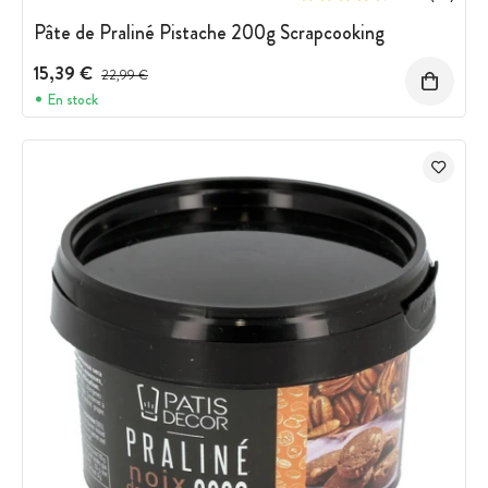
Pâte de Praliné Pistache 200g Scrapcooking
15,39 €
Prix avant réduction :
22,99 €
En stock