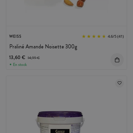
WEISS
4.6
/
5
(41)
Praliné Amande Noisette 300g
13,60 €
Prix avant réduction :
14,99 €
En stock