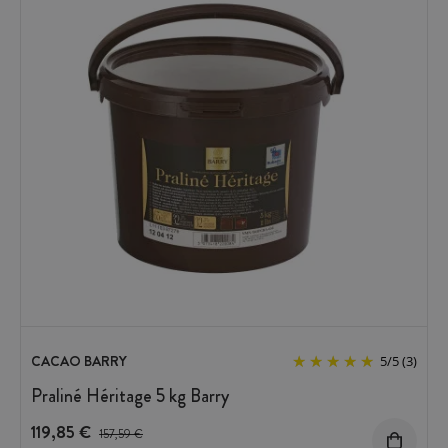
CACAO BARRY
5
/
5
(3)
Praliné Héritage 5 kg Barry
119,85 €
Prix avant réduction :
157,59 €