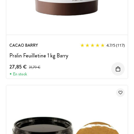
CACAO BARRY
4.7
/
5
(117)
Pralin Feuilletine 1 kg Barry
27,85 €
Prix avant réduction :
31,79 €
En stock