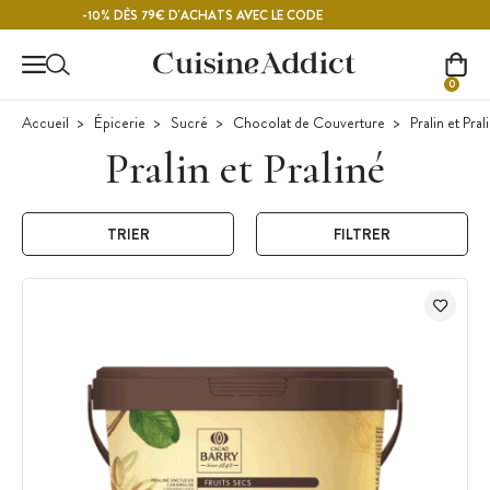
Contenu principal
MELON26
-10% DÈS 79€ D'ACHATS AVEC LE CODE
0
Accueil
Épicerie
Sucré
Chocolat de Couverture
Pralin et Pral
Pralin et Praliné
TRIER
FILTRER