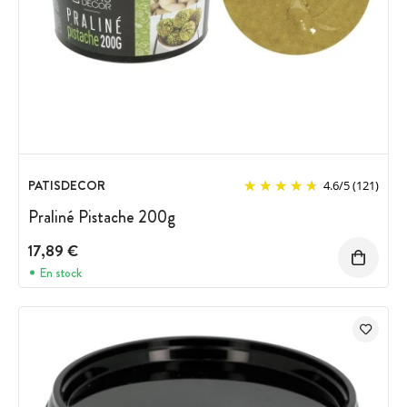
PATISDECOR
4.6
/
5
(121)
Praliné Pistache 200g
17,89 €
En stock