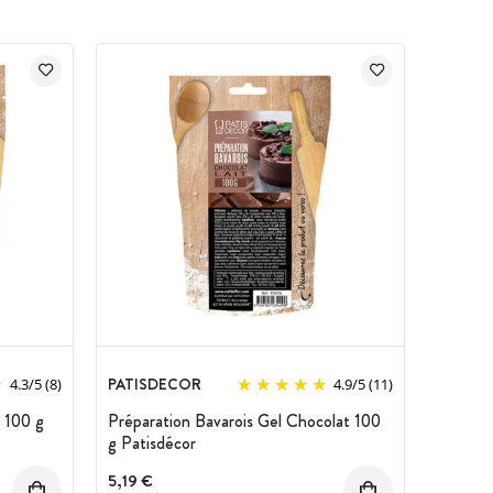
PATISDECOR
4.3
/
5
(8)
4.9
/
5
(11)
n 100 g
Préparation Bavarois Gel Chocolat 100
g Patisdécor
5,19 €