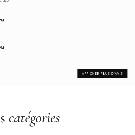
au top
 PM
 PM
AFFICHER PLUS D'AVIS
es
catégories