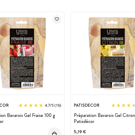
expédier des articles en DLUO inférieure à 30
UO courtes et dépassées.
ECOR
PATISDECOR
4.7
/
5
(16)
ion Bavarois Gel Fraise 100 g
Préparation Bavarois Gel Citro
or
Patisdécor
5,19 €