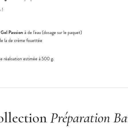
n
!
 Gel Passion
à de l'eau (dosage sur le paquet)
de la de crème fouettée
e réalisation estimée à 500 g.
éshydraté, fruit de la passion et orange en
acide citrique E330, arôme, sel
ollection
Préparation Ba
oja, gluten, fruits à coque, lupin
is.