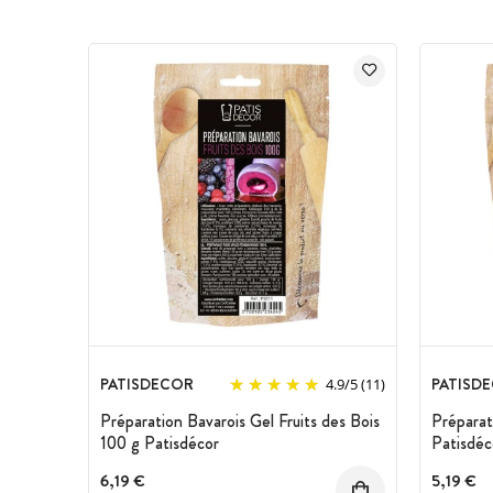
Cuisineaddict s'engage à ne pas vous 
jours hors promotions spécifiques DL
PATISDECOR
PATISD
4.9
/
5
(11)
Préparation Bavarois Gel Fruits des Bois
Préparat
100 g Patisdécor
Patisdéc
6,19 €
5,19 €