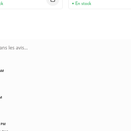
ck
En stock
 AM
PM
8 PM