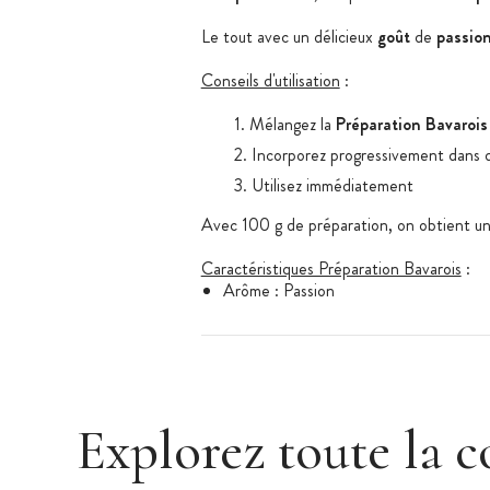
Le tout avec un délicieux
goût
de
passio
Conseils d'utilisation
:
Mélangez la
Préparation Bavarois
Incorporez progressivement dans 
Utilisez immédiatement
Avec 100 g de préparation, on obtient un
Caractéristiques Préparation Bavarois
:
Arôme : Passion
Poids : 100 grammes
Marque : Patisdécor
Ingrédients : sucre, sirop de glucose d
poudre, morceaux de pêches, gélatine, 
Explorez toute la c
Peut contenir des traces de lait, oeuf, s
DLUO généralement constatée : 6 mo