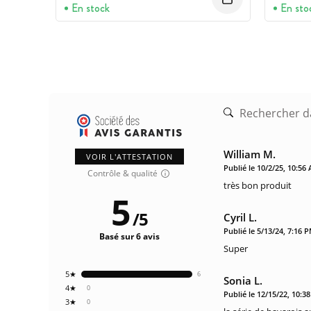
En stock
En sto
William M.
VOIR L'ATTESTATION
Publié le 10/2/25, 10:56
Contrôle & qualité
très bon produit
5
/
5
Cyril L.
Publié le 5/13/24, 7:16 
Basé sur 6 avis
Super
5★
6
Sonia L.
4★
0
Publié le 12/15/22, 10:3
3★
0