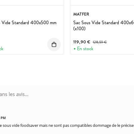
MATFER
s Vide Standard 400x500 mm
Sac Sous Vide Standard 400x
(x100)
119,90 €
Prix avant réduction :
128,59 €
ck
En stock
4 PM
 sous vide foodsaver mais ne sont pas compatibles dommage de le préciser