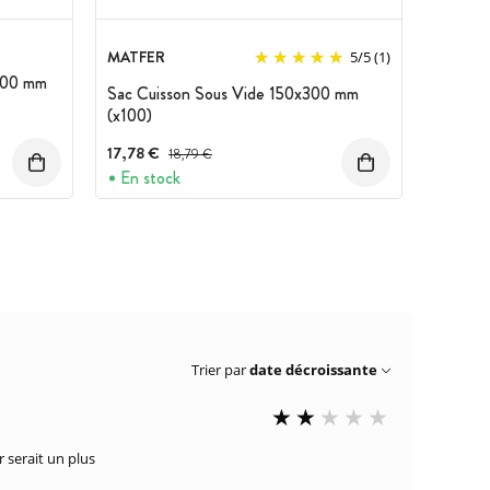
MATFER
5
/
5
(1)
600 mm
Sac Cuisson Sous Vide 150x300 mm
(x100)
17,78 €
Prix avant réduction :
18,79 €
En stock
Trier par
date décroissante
 serait un plus