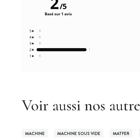
2
/
5
Basé sur 1 avis
5★
0
4★
0
3★
0
2★
1
1★
0
Voir aussi nos autr
MACHINE
MACHINE SOUS VIDE
MATFER