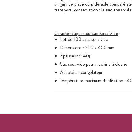
un gain de place considérable comparé au
transport, conservation : le
sac sous vid
Caractéristiques du Sac Sous Vide
:
Lot de 100 sacs sous vide
Dimensions : 300 x 400 mm
Epaisseur : 140μ
Sac sous vide pour machine à cloche
Adapté au congélateur
Température maximum d'utilisation : 4
A utiliser avec une machine sous vide 
Sac sous vide standard également disp