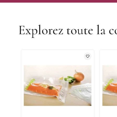
Découvrir la marque Matfer
Explorez toute la c