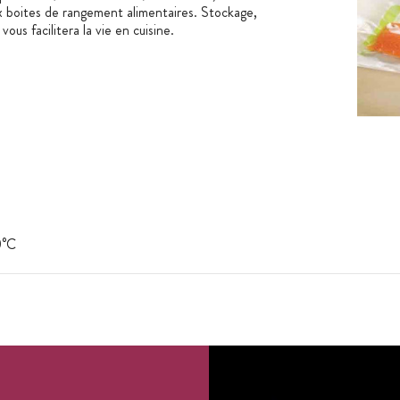
x boites de rangement alimentaires. Stockage,
e
vous facilitera la vie en cuisine.
0°C
à cloche
onible dans d'autres dimensions