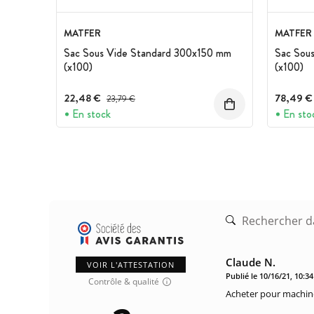
MATFER
MATFER
Sac Sous Vide Standard 300x150 mm
Sac Sou
(x100)
(x100)
22,48 €
Prix avant réduction :
78,49 €
23,79 €
En stock
En sto
Claude N.
VOIR L'ATTESTATION
Publié le 10/16/21, 10:3
Contrôle & qualité
Acheter pour machine