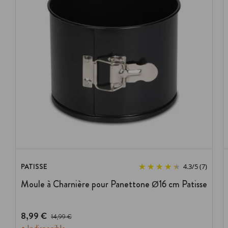
PATISSE
4.3
/
5
(7)
Moule à Charnière pour Panettone Ø16 cm Patisse
8,99 €
Prix avant réduction :
14,99 €