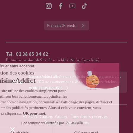
Français (French)
Tél :
02 38 85 04 62
Du lundi au vendredi de 9h à 13h et de 14h à 16h (sauf jours fériés).
CuisineAddict affiche une note de 4,7 sur 5 grâce à plus
4.7
de 3 700 avis authentiques. Merci pour votre fidélité.
VOIR TOUS LES AVIS
© 2026 Cuisine Addict · Tous droits réservés ·
Protection des données