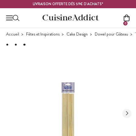
Contenu principal
LIVRAISON OFFERTE DÈS 59€ D'ACHATS*
0
Accueil
Fêtes et Inspirations
Cake Design
Dowel pour Gâteau