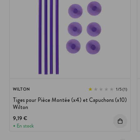
WILTON
1
/
5
(1)
Tiges pour Pièce Montée (x4) et Capuchons (x10)
Wilton
9,19 €
En stock