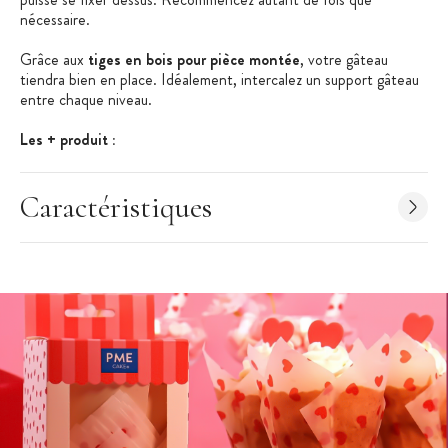
nécessaire.
Grâce aux
tiges en bois pour pièce montée
, votre gâteau
tiendra bien en place. Idéalement, intercalez un support gâteau
entre chaque niveau.
Les + produit :
Tiges de soutien
Caractéristiques
Idéales pour vos gâteaux à étages
Réutilisables
Caractéristiques Tiges en Bois :
Tiges en bois
Tige de soutien, dowel cake
Longueur : 30 cm
Quantité : 12
Matériau : bois, apte au contact alimentaire
Réutilisables, robustes et durables