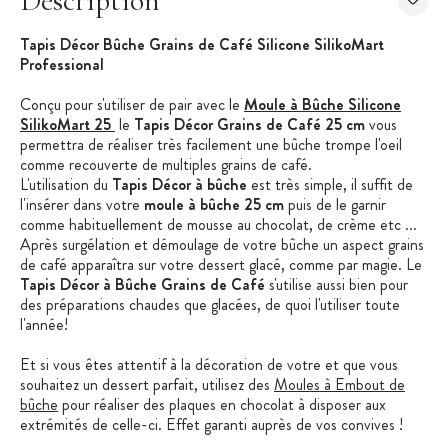
Description
Tapis Décor Bûche Grains de Café Silicone SilikoMart
Professional
Conçu pour s'utiliser de pair avec le
Moule à Bûche Silicone
SilikoMart 25
le
Tapis Décor Grains de Café 25 cm
vous
permettra de réaliser très facilement une bûche trompe l'oeil
comme recouverte de multiples grains de café.
L'utilisation du
Tapis Décor à bûche
est très simple, il suffit de
l'insérer dans votre
moule à bûche 25 cm
puis de le garnir
comme habituellement de mousse au chocolat, de crème etc ...
Après surgélation et démoulage de votre bûche un aspect grains
de café apparaîtra sur votre dessert glacé, comme par magie. Le
Tapis Décor à Bûche Grains de Café
s'utilise aussi bien pour
des préparations chaudes que glacées, de quoi l'utiliser toute
l'année!
Et si vous êtes attentif à la décoration de votre et que vous
souhaitez un dessert parfait, utilisez des
Moules à Embout de
bûche
pour réaliser des plaques en chocolat à disposer aux
extrémités de celle-ci. Effet garanti auprès de vos convives !