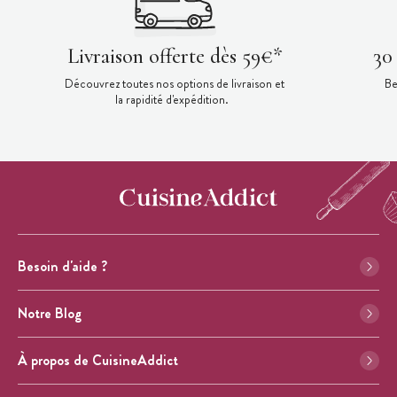
Livraison offerte dès 59€*
30
Découvrez toutes nos options de livraison et
Be
la rapidité d'expédition.
Besoin d'aide ?
Notre Blog
À propos de CuisineAddict