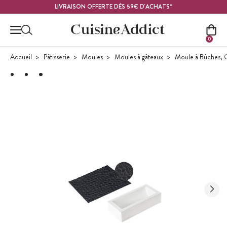
Contenu principal
LIVRAISON OFFERTE DÈS 59€ D'ACHATS*
0
Accueil
Pâtisserie
Moules
Moules à gâteaux
Moule à Bûches, 