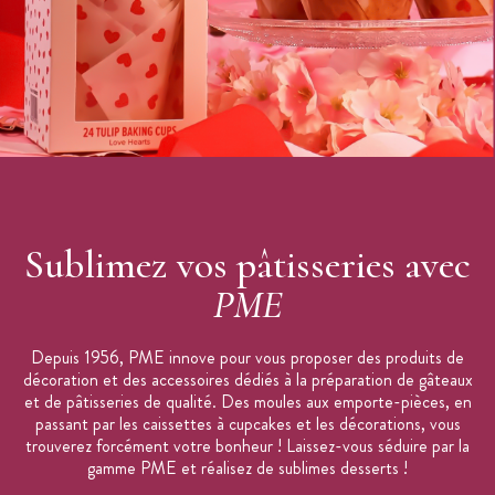
Dimensions : 30,5 x 15 cm
Motifs : brique
Utilisation : pâte à sucre, pâte d’amande, fondant
Conseil d’utilisation, recouvrez la plaque de pâte à sucre
avant de passer le rouleau à pâtisserie par-dessus et ainsi
retrouver des motifs imprimés en relief
Entretien : à l’eau savonneuse, ne passe pas au lave-vaisselle
Marque : PME
Sublimez vos pâtisseries avec
PME
Depuis 1956, PME innove pour vous proposer des produits de
décoration et des accessoires dédiés à la préparation de gâteaux
et de pâtisseries de qualité. Des moules aux emporte-pièces, en
passant par les caissettes à cupcakes et les décorations, vous
trouverez forcément votre bonheur ! Laissez-vous séduire par la
gamme PME et réalisez de sublimes desserts !