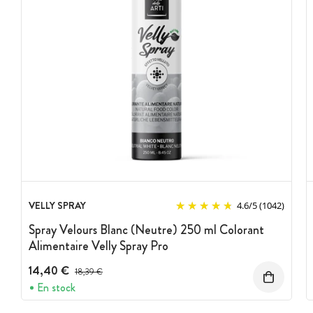
VELLY SPRAY
4.6
/
5
(1042)
Spray Velours Blanc (Neutre) 250 ml Colorant
Alimentaire Velly Spray Pro
14,40 €
Prix avant réduction :
18,39 €
En stock