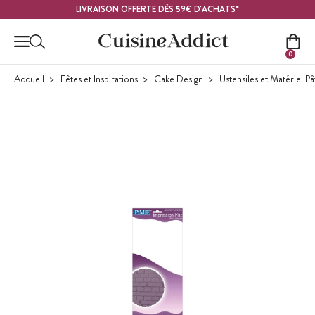
Contenu principal
LIVRAISON OFFERTE DÈS 59€ D'ACHATS*
0
Accueil
Fêtes et Inspirations
Cake Design
Ustensiles et Matériel P