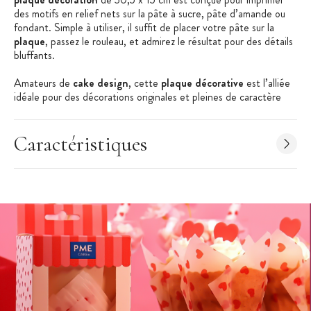
des motifs en relief nets sur la pâte à sucre, pâte d’amande ou
fondant. Simple à utiliser, il suffit de placer votre pâte sur la
plaque
, passez le rouleau, et admirez le résultat pour des détails
bluffants.
Amateurs de
cake design
, cette
plaque décorative
est l’alliée
idéale pour des décorations originales et pleines de caractère
construites brique après brique.
Les + produit :
Caractéristiques
Motifs brique en relief
Tapis d'impression
Démoulage facile
Caractéristiques de la plaque :
Plaque décoration relief
Matière : plastique apte au contact alimentaire
Couleur : transparent