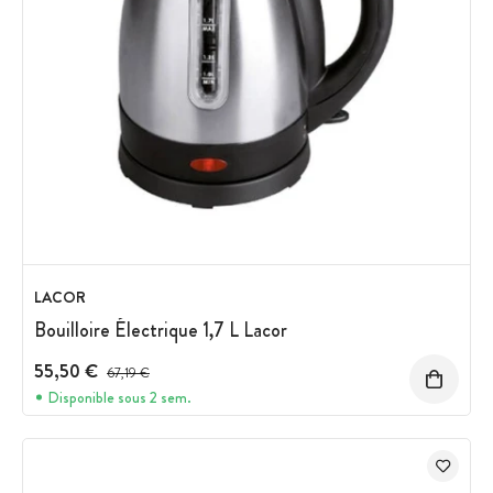
LACOR
Bouilloire Électrique 1,7 L Lacor
55,50 €
Prix avant réduction :
67,19 €
Disponible sous 2 sem.