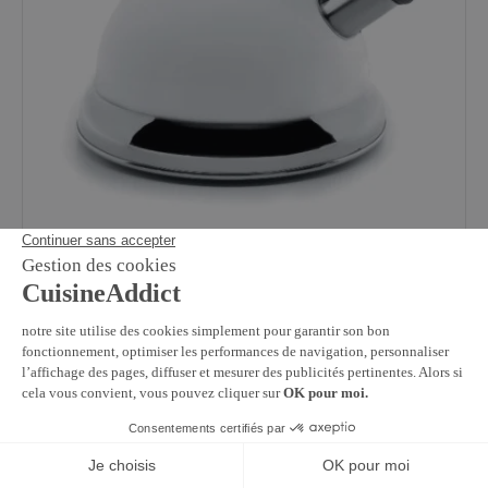
LACOR
Bouilloire Sifflante 2.5 L Laqué Blanc Lacor
75,89 €
En stock