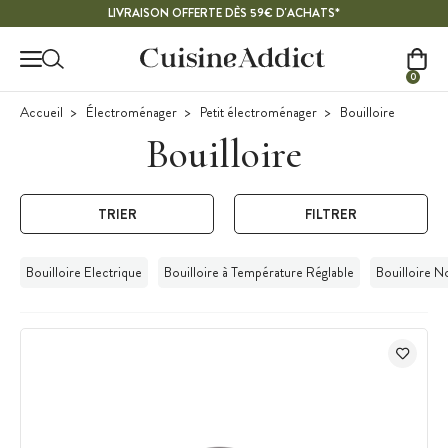
Contenu principal
LIVRAISON OFFERTE DÈS 59€ D'ACHATS*
0
Accueil
Électroménager
Petit électroménager
Bouilloire
Bouilloire
TRIER
FILTRER
Bouilloire Electrique
Bouilloire à Température Réglable
Bouilloire N