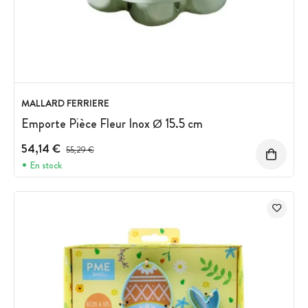
MALLARD FERRIERE
Emporte Pièce Fleur Inox Ø 15.5 cm
54,14 €
Prix avant réduction :
55,29 €
En stock