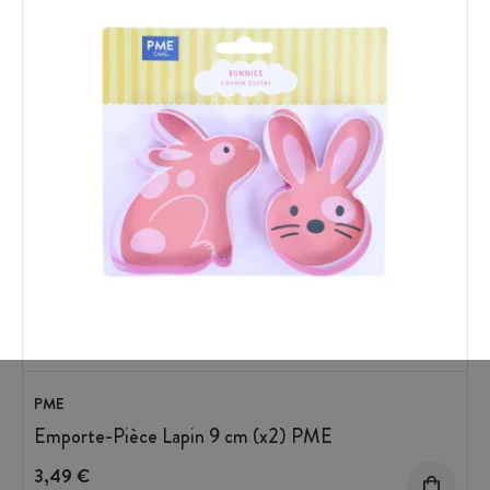
PME
Emporte-Pièce Lapin 9 cm (x2) PME
3,49 €