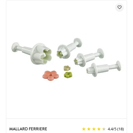
MALLARD FERRIERE
4.4
/
5
(18)