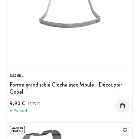
GOBEL
Forme grand sablé Cloche inox Moule - Découpoir
Gobel
9,90 €
Prix avant réduction :
12,59 €
En stock