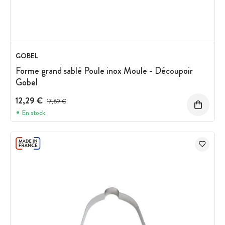
GOBEL
Forme grand sablé Poule inox Moule - Découpoir
Gobel
12,29 €
Prix avant réduction :
17,69 €
En stock