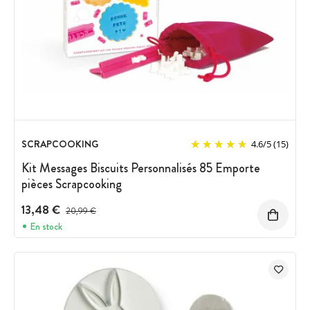
SCRAPCOOKING
4.6
/
5
(15)
Kit Messages Biscuits Personnalisés 85 Emporte
pièces Scrapcooking
13,48 €
Prix avant réduction :
20,99 €
En stock