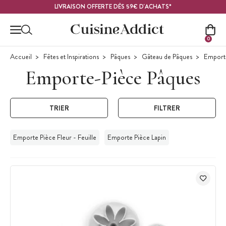
Contenu principal
LIVRAISON OFFERTE DÈS 59€ D'ACHATS*
0
Accueil
Fêtes et Inspirations
Pâques
Gâteau de Pâques
Emporte
Emporte-Pièce Pâques
TRIER
FILTRER
Emporte Pièce Fleur - Feuille
Emporte Pièce Lapin