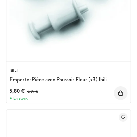
IBILI
Emporte-Pièce avec Poussoir Fleur (x3) Ibili
5,80 €
Prix avant réduction :
6,69 €
En stock