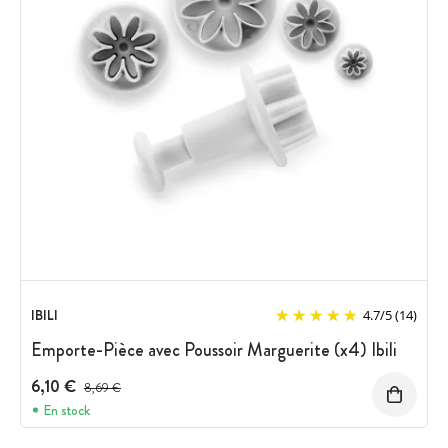
IBILI
4.7
/
5
(14)
Emporte-Pièce avec Poussoir Marguerite (x4) Ibili
6,10 €
Prix avant réduction :
8,69 €
En stock