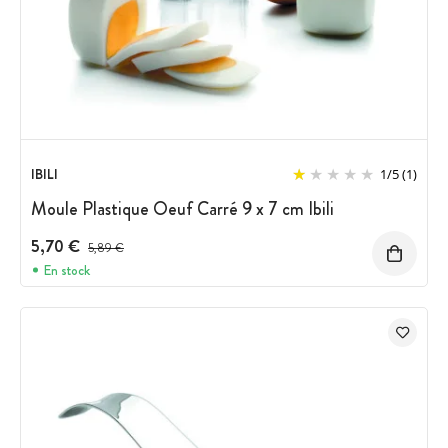
IBILI
1
/
5
(1)
Moule Plastique Oeuf Carré 9 x 7 cm Ibili
5,70 €
Prix avant réduction :
5,89 €
En stock