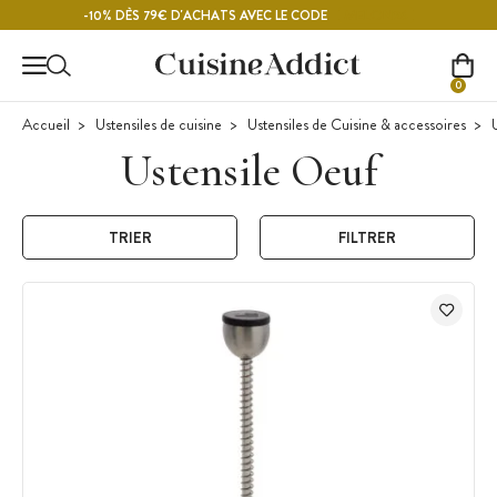
Contenu principal
MELON26
-10% DÈS 79€ D'ACHATS AVEC LE CODE
0
Accueil
Ustensiles de cuisine
Ustensiles de Cuisine & accessoires
U
Ustensile Oeuf
TRIER
FILTRER