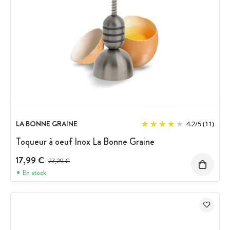
LA BONNE GRAINE
4.2
/
5
(11)
Toqueur à oeuf Inox La Bonne Graine
17,99 €
Prix avant réduction :
27,29 €
En stock