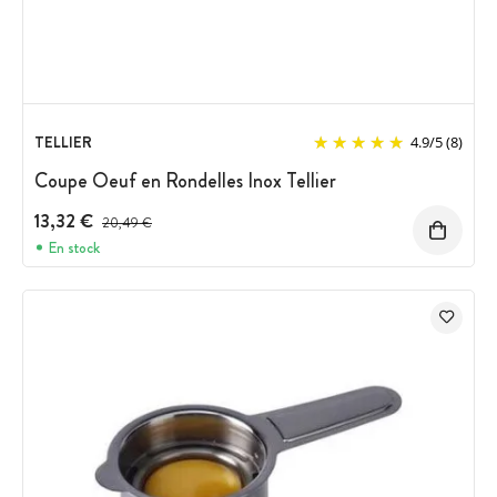
TELLIER
4.9
/
5
(8)
Coupe Oeuf en Rondelles Inox Tellier
13,32 €
Prix avant réduction :
20,49 €
En stock