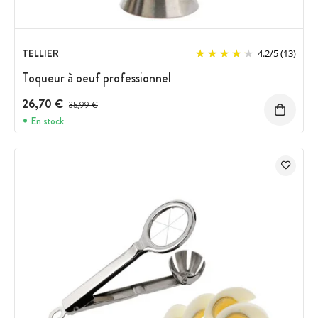
TELLIER
4.2
/
5
(13)
Toqueur à oeuf professionnel
26,70 €
Prix avant réduction :
35,99 €
En stock