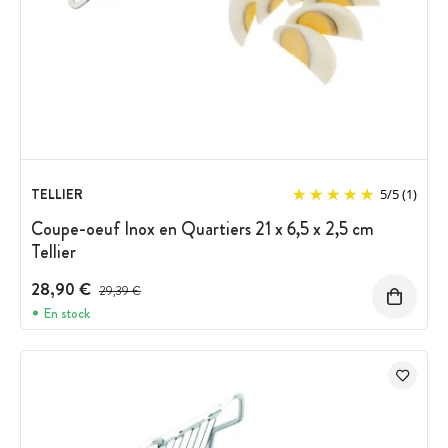
TELLIER
5
/
5
(1)
Coupe-oeuf Inox en Quartiers 21 x 6,5 x 2,5 cm
Tellier
28,90 €
Prix avant réduction :
29,39 €
En stock