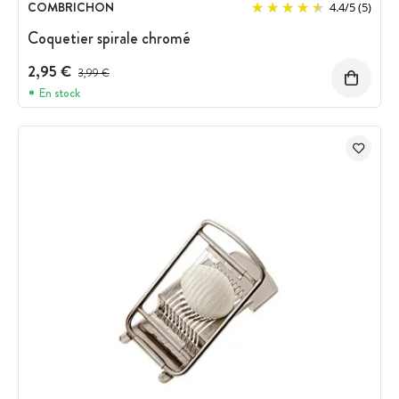
COMBRICHON
4.4
/
5
(5)
Coquetier spirale chromé
2,95 €
Prix avant réduction :
3,99 €
En stock