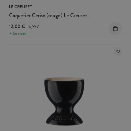
LE CREUSET
Coquetier Cerise (rouge) Le Creuset
12,00 €
Prix avant réduction :
14,99 €
En stock