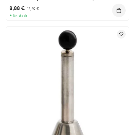
8,88 €
Prix avant réduction :
12,69 €
En stock