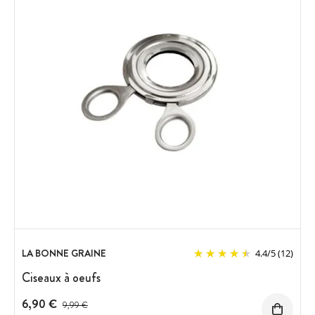
LA BONNE GRAINE
4.4
/
5
(12)
Ciseaux à oeufs
6,90 €
Prix avant réduction :
9,99 €