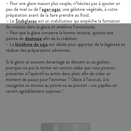
– Pour une glace maison plus souple, n’hésitez pas à ajouter un
peu de miel ou de l’
agar-agar
, une gélatine végétale, à votre
préparation avant de la faire prendre au froid.
– Le
Stabglaces
est un stabilisateur qui empêche la formation
de cristaux dans la glace et améliore l’onctuosité.
– Pour que la glace conserve la bonne texture, ajoutez une
pointe de
dextrose
afin de la stabiliser.
– La
lécithine de soja
est idéale pour apporter de la légèreté et
réaliser des préparations aériennes.
Si la glace se savoure davantage au dessert ou au goûter,
pourquoi ne pas la tenter en version salée que vous pourrez
présenter à l’apéritif ou entre deux plats afin de créer un
moment de pause pour l’estomac ? Glace à l’avocat, à la
courgette ou encore au poivre ou au poivron : vos papilles en
seront agréablement surprises !