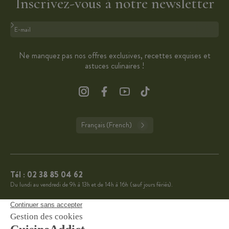
Inscrivez-vous à notre newsletter
Format : adresse@email.com
Ne manquez pas nos offres exclusives, recettes exquises et
astuces culinaires !
Français (French)
Tél :
02 38 85 04 62
Du lundi au vendredi de 9h à 13h et de 14h à 16h (sauf jours fériés).
CuisineAddict affiche une note de 4,7 sur 5 grâce à plus
4.7
de 3 700 avis authentiques. Merci pour votre fidélité.