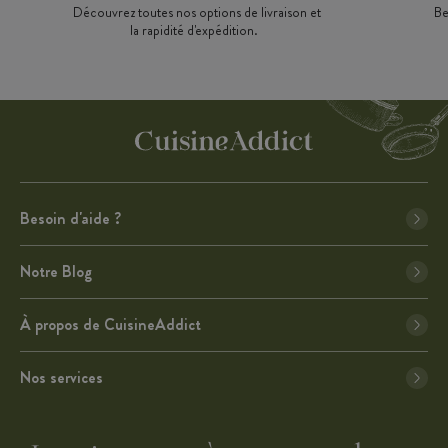
Découvrez toutes nos options de livraison et
Be
la rapidité d'expédition.
Besoin d'aide ?
Notre Blog
À propos de CuisineAddict
Nos services