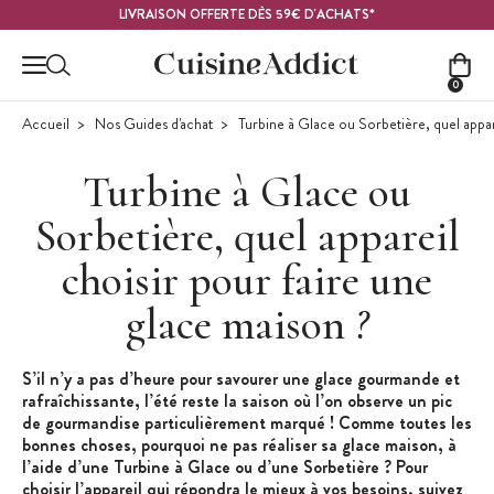
Contenu principal
LIVRAISON OFFERTE DÈS 59€ D'ACHATS*
0
Accueil
Nos Guides d'achat
Turbine à Glace ou Sorbetière, quel appare
Turbine à Glace ou
Sorbetière, quel appareil
choisir pour faire une
glace maison
?
S’il n’y a pas d’heure pour savourer une glace gourmande et
rafraîchissante, l’été reste la saison où l’on observe un pic
de gourmandise particulièrement marqué ! Comme toutes les
bonnes choses, pourquoi ne pas réaliser sa glace maison, à
l’aide d’une Turbine à Glace ou d’une Sorbetière ? Pour
choisir l’appareil qui répondra le mieux à vos besoins, suivez