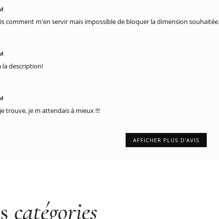
PM
ris comment m'en servir mais impossible de bloquer la dimension souhaitée.
PM
la description!
PM
e trouve, je m attendais à mieux !!!
AFFICHER PLUS D'AVIS
es
catégories