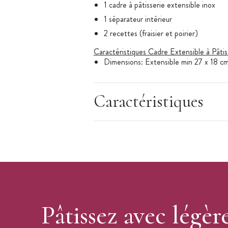
1 cadre à pâtisserie extensible inox
1 séparateur intérieur
2 recettes (fraisier et poirier)
Caractéristiques Cadre Extensible à Pâtis
Dimensions: Extensible min 27 x 18 c
Forme : Rectangle / Carré
Hauteur de 5 cm
Caractéristiques
Matériau: Inox
Marque : Scrapcooking
Pâtissez avec légèr