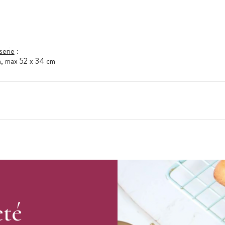
serie
:
m, max 52 x 34 cm
eté