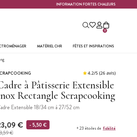
INFORMATION FORTES CHALEURS
0
ECTROMÉNAGER
MATÉRIEL CHR
FÊTES ET INSPIRATIONS
ing
CRAPCOOKING
Cadre à Pâtisserie Extensible
Inox Rectangle Scrapcooking
adre Extensible 18/34 cm à 27/52 cm
23,09 €
- 5,50 €
fidélité
+ 23 étoiles de
8,59 €