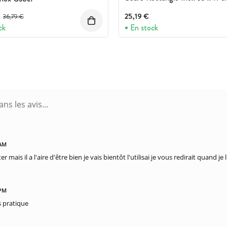
Prix avant réduction :
25,19 €
36,79 €
ck
En stock
 AM
er mais il a l'aire d'être bien je vais bientôt l'utilisai je vous redirait quand je 
 PM
s pratique