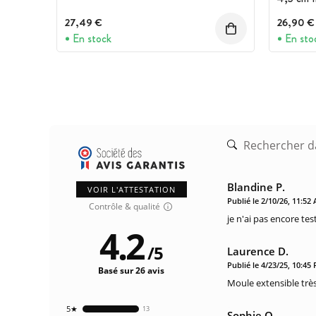
27,49 €
26,90 €
En stock
En sto
Blandine P.
VOIR L'ATTESTATION
Publié le 2/10/26, 11:52
Contrôle & qualité
je n'ai pas encore test
4.2
/
5
Laurence D.
Publié le 4/23/25, 10:45
Basé sur 26 avis
Moule extensible trè
5★
13
Sophie Q.