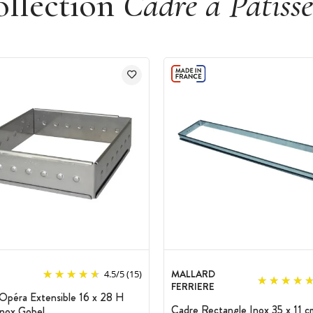
ollection
Cadre à Pâtisse
MALLARD
4.5
/
5
(15)
FERRIERE
Opéra Extensible 16 x 28 H
Cadre Rectangle Inox 35 x 11 c
Inox Gobel