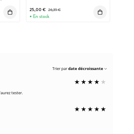
25,00 €
Prix avant réduction :
26,39 €
En stock
Trier par
date décroissante
l'aurez tester.