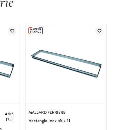
rie
MALLARD FERRIERE
4.6
/
5
(13)
Rectangle Inox 55 x 11
m