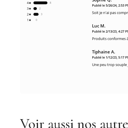
4★
8
Publié le 5/26/24, 2:53 
3★
2
Soit je n'ai pas comp
2★
3
1★
0
Luc M.
Publié le 2/13/23, 4:27 
Produits conformes à 
Tiphaine A.
Publié le 1/12/23, 5:17 
Une peu trop souple j
Voir aussi nos autr