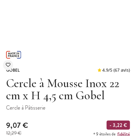
GOBEL
Cercle à Mousse Inox 22
cm x H 4,5 cm Gobel
4.9
/
5
(
Cercle à Pâtisserie
9,07 €
- 3,22 €
12,29 €
fidélité
+ 9 étoiles de