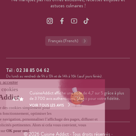
astuces culinaires !
Français (French)
Tél :
02 38 85 04 62
Du lundi au vendredi de 9h à 13h et de 14h à 16h (sauf jours fériés).
CuisineAddict affiche une note de 4,7 sur 5 grâce à plus
4.7
de 3 700 avis authentiques. Merci pour votre fidélité.
VOIR TOUS LES AVIS
© 2026 Cuisine Addict · Tous droits réservés ·