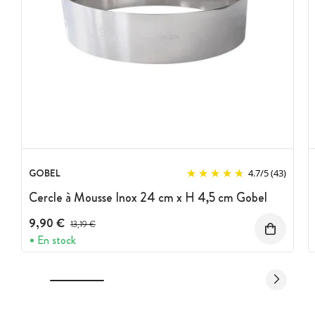
GOBEL
4.7
/
5
(43)
Cercle à Mousse Inox 24 cm x H 4,5 cm Gobel
9,90 €
Prix avant réduction :
13,19 €
En stock