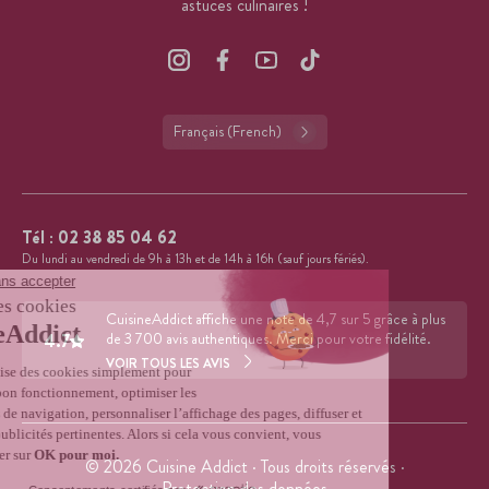
astuces culinaires !
Français (French)
Tél :
02 38 85 04 62
Du lundi au vendredi de 9h à 13h et de 14h à 16h (sauf jours fériés).
CuisineAddict affiche une note de 4,7 sur 5 grâce à plus
4.7
de 3 700 avis authentiques. Merci pour votre fidélité.
VOIR TOUS LES AVIS
© 2026 Cuisine Addict · Tous droits réservés ·
Protection des données