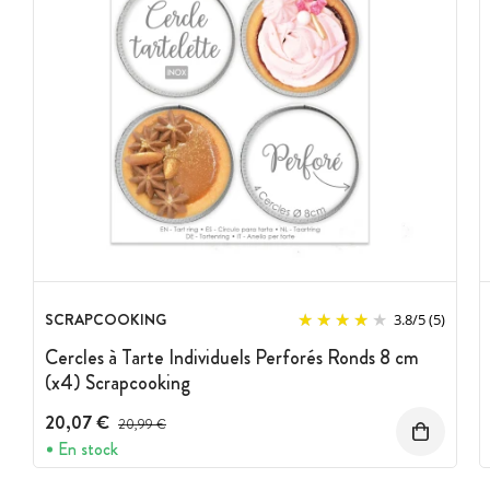
SCRAPCOOKING
3.8
/
5
(5)
Cercles à Tarte Individuels Perforés Ronds 8 cm
(x4) Scrapcooking
20,07 €
Prix avant réduction :
20,99 €
En stock