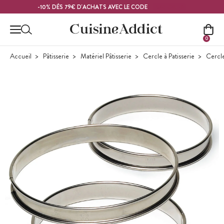
Contenu principal
MELON26
-10% DÈS 79€ D'ACHATS AVEC LE CODE
0
Accueil
Pâtisserie
Matériel Pâtisserie
Cercle à Patisserie
Cercle