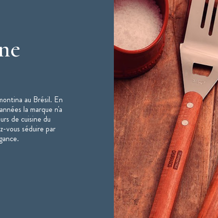
ine
montina au Brésil. En
 années la marque n'a
urs de cuisine du
z-vous séduire par
égance.