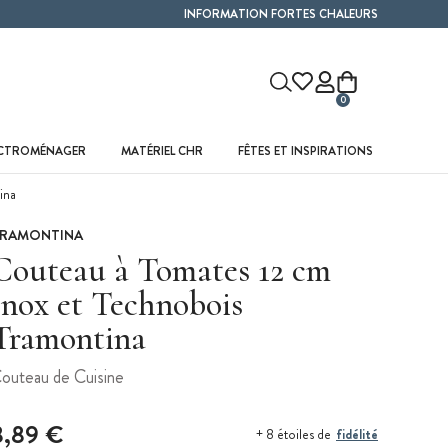
INFORMATION FORTES CHALEURS
0
ECTROMÉNAGER
MATÉRIEL CHR
FÊTES ET INSPIRATIONS
ina
RAMONTINA
Couteau à Tomates 12 cm
Inox et Technobois
Tramontina
outeau de Cuisine
8,89 €
fidélité
+ 8 étoiles de