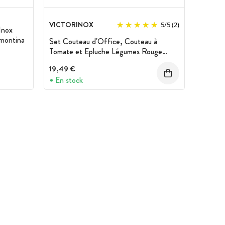
VICTORINOX
5
/
5
(2)
Inox
amontina
Set Couteau d'Office, Couteau à
Tomate et Epluche Légumes Rouge
Swiss Classic Victorinox
19,49 €
En stock