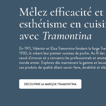
Garantie 5 ans
Mêlez efficacité et
Collection :
Technobois
esthétisme en cuis
Origine : Brésil
Marque :
Tramontina
avec
Tramontina
En 1911, Valentin et Elisa Tramontina fondent la forge Tra
1930, ils créent leur premier couteau de poche. Au fil des
cessé d'innover et a convaincu les professionnels et amate
monde entier. Explorez dès maintenant la gamme et laisse
ces produits de qualité alliant savoir-faire, durabilité et él
DÉCOUVRIR LA MARQUE TRAMONTINA