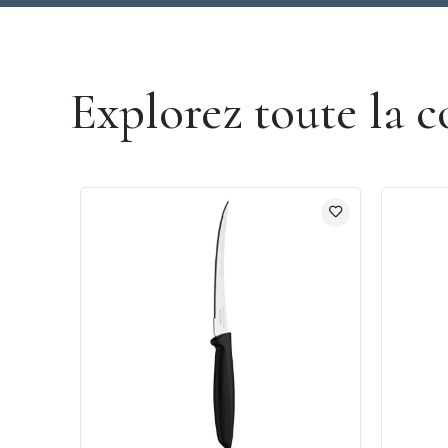
Découvrir la marque Tramontina
Explorez toute la c