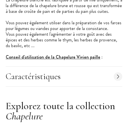
la différence de la chapelure brune et rousse qui est transformée
à base de croûte de pain et de parties du pain plus cuites.
Vous pouvez également utiliser dans la préparation de vos farces
pour légumes ou viandes pour apporter de la consistance.
Vous pouvez également l'agrémenter à votre goût avec des
épices et des herbes comme le thym, les herbes de provence,
du basilic, etc ...
Conseil d'utilisation de la Chapelure Vivien paille
:
Pour paner : tremper l'aliment dans l'oeuf battu et le
rouler ensuite dans la chapelure avant de cuire.
Caractéristiques
Pour gratiner : saupoudrer la préparation à gratiner avant
de l'enfourner.
Pour les farces : incorporer 2 à 3 cuillères à soupe de
chapelure dans 500 g de farce.
Explorez toute la collection
Caractéristiques de la Chapelure Vivien Paille
:
Chapelure
Poids : 1 kg
Conditionnement : Sac