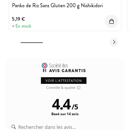
Panko de Riz Sans Gluten 200 g Nishikidori
5,19 €
En stock
VOIR L'ATTESTATION
Contrôle & qualité
4.4
/
5
Basé sur 14 avis