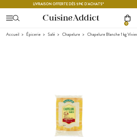
Contenu principal
LIVRAISON OFFERTE DÈS 59€ D'ACHATS*
0
Accueil
Épicerie
Salé
Chapelure
Chapelure Blanche 1 kg Vivien