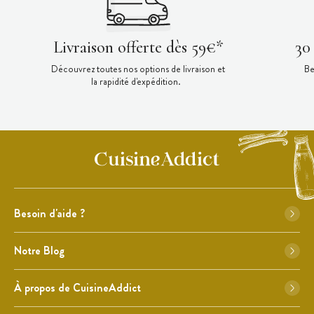
Livraison offerte dès 59€*
30
Découvrez toutes nos options de livraison et
Be
la rapidité d'expédition.
Besoin d'aide ?
Notre Blog
À propos de CuisineAddict