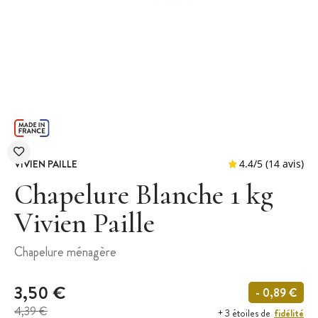
VIVIEN PAILLE
Chapelure Blanche 1 kg
Vivien Paille
4.4
/
5
(
Chapelure ménagère
3,50 €
- 0,89 €
4,39 €
fidélité
+ 3 étoiles de