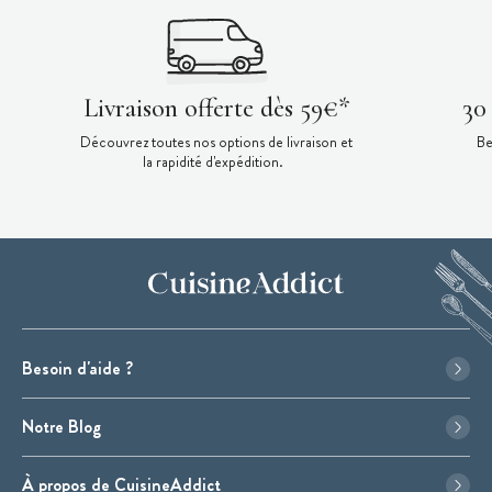
Livraison offerte dès 59€*
30
Découvrez toutes nos options de livraison et
Be
la rapidité d'expédition.
Besoin d'aide ?
Notre Blog
À propos de CuisineAddict