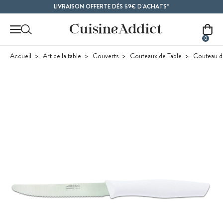
Contenu principal
LIVRAISON OFFERTE DÈS 59€ D'ACHATS*
0
Accueil
Art de la table
Couverts
Couteaux de Table
Couteau d