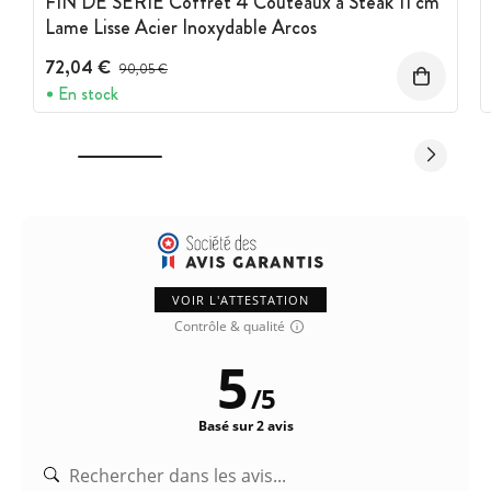
FIN DE SERIE Coffret 4 Couteaux à Steak 11 cm
Lame Lisse Acier Inoxydable Arcos
72,04 €
Prix avant réduction :
90,05 €
En stock
VOIR L'ATTESTATION
Contrôle & qualité
5
/
5
Basé sur 2 avis