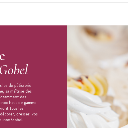
e
Gobel
iles de pâtisserie
e, sa maîtrise des
e notamment des
 l'inox haut de gamme
eront tous les
, décorer, dresser, vos
es inox Gobel.