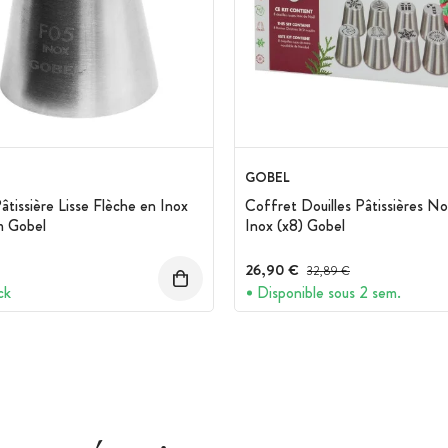
GOBEL
Pâtissière Lisse Flèche en Inox
Coffret Douilles Pâtissières No
 Gobel
Inox (x8) Gobel
26,90 €
Prix avant réduction :
32,89 €
ck
Disponible sous 2 sem.