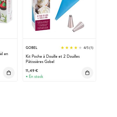
GOBEL
4
/
5
(1)
ël en
Kit Poche à Douille et 2 Douilles
Pâtissières Gobel
11,49 €
En stock