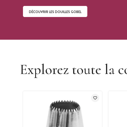
DÉCOUVRIR LES DOUILLES GOBEL
Découvrir les douilles Gobel
Explorez toute la c