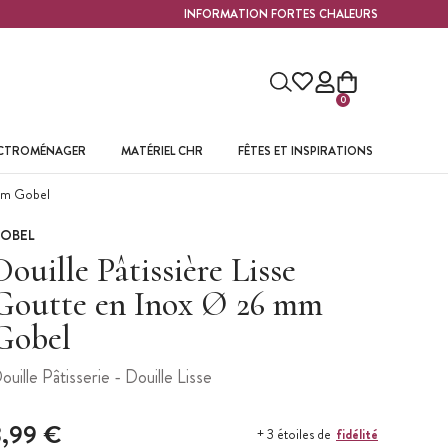
INFORMATION FORTES CHALEURS
0
ECTROMÉNAGER
MATÉRIEL CHR
FÊTES ET INSPIRATIONS
 mm Gobel
OBEL
Douille Pâtissière Lisse
Goutte en Inox Ø 26 mm
Gobel
ouille Pâtisserie - Douille Lisse
3,99 €
fidélité
+ 3 étoiles de