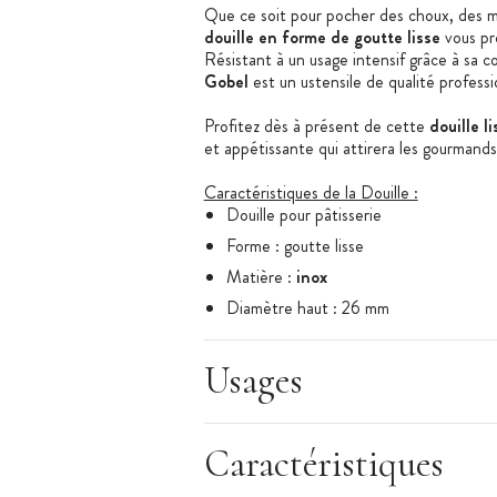
Que ce soit pour pocher des choux, des m
douille en forme de goutte lisse
vous pro
Résistant à un usage intensif grâce à sa c
Gobel
est un ustensile de qualité professi
Profitez dès à présent de cette
douille li
et appétissante qui attirera les gourmands
Caractéristiques de la Douille :
Douille pour pâtisserie
Forme : goutte lisse
Matière :
inox
Diamètre haut : 26 mm
Diamètre bas : 37 mm
Hauteur : 41 mm
Usages
Douille sur cartonnette
Entretien : passe au lave-vaisselle
Caractéristiques
Marque :
Gobel