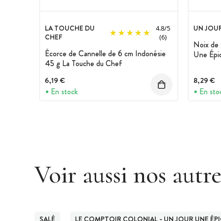
LA TOUCHE DU
UN JOUR
4.8
/
5
CHEF
(6)
Noix de 
Écorce de Cannelle de 6 cm Indonésie
Une Épi
45 g La Touche du Chef
6,19 €
8,29 €
En stock
En sto
Voir aussi nos autr
SALÉ
LE COMPTOIR COLONIAL - UN JOUR UNE ÉP