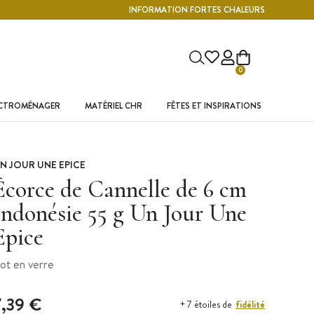
INFORMATION FORTES CHALEURS
0
ECTROMÉNAGER
MATÉRIEL CHR
FÊTES ET INSPIRATIONS
N JOUR UNE EPICE
Écorce de Cannelle de 6 cm
Indonésie 55 g Un Jour Une
Epice
ot en verre
7,39 €
fidélité
+ 7 étoiles de