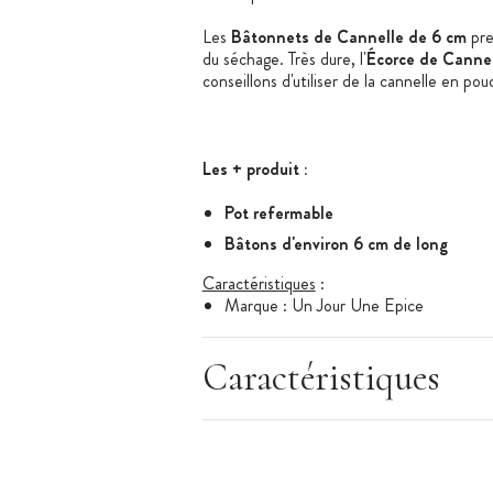
Les
Bâtonnets de Cannelle de 6 cm
pre
du séchage. Très dure, l'
Écorce de Canne
conseillons d'utiliser de la cannelle en pou
Les + produit :
Pot refermable
Bâtons d'environ 6 cm de long
Caractéristiques
:
Marque : Un Jour Une Epice
Bâtons de cannelle de 6 cm de long
Poids net : 55 g
Caractéristiques
Conditionnement : pot en verre