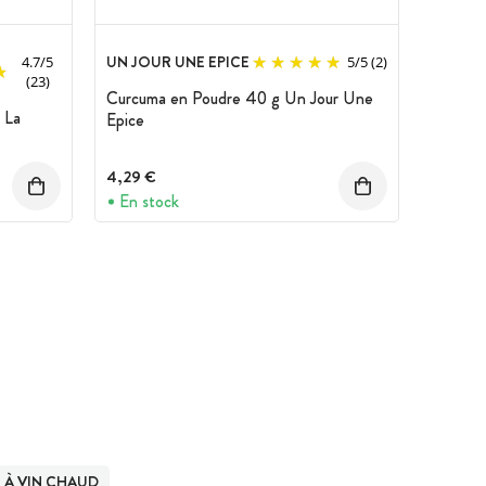
UN JOUR UNE EPICE
4.7
/
5
5
/
5
(2)
(23)
Curcuma en Poudre 40 g Un Jour Une
 La
Epice
4,29 €
En stock
S À VIN CHAUD