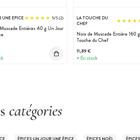
 UNE EPICE
LA TOUCHE DU
5
/
5
(2)
CHEF
Muscade Entières 40 g Un Jour
Noix de Muscade Entière 160 g
ce
Touche du Chef
11,89 €
ck
En stock
es
catégories
ICE
ÉPICES UN JOUR UNE ÉPICE
ÉPICES NOËL
ÉPICE