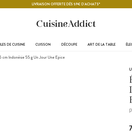
LIVRAISON OFFERTE DÈS 59€ D'ACHATS*
LES DE CUISINE
CUISSON
DÉCOUPE
ART DE LA TABLE
ÉL
6 cm Indonésie 55 g Un Jour Une Epice
U
P