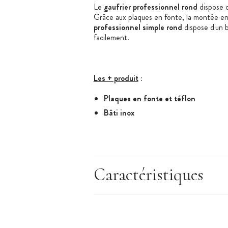
Le
gaufrier professionnel rond
dispose d
Grâce aux plaques en fonte, la montée en
professionnel simple rond
dispose d'un b
facilement.
Les + produit
:
Plaques en fonte et téflon
Bâti inox
Caractéristiques du Gaufrier
:
Gaufrier pour professionnels avec 1 e
Caractéristiques
Diamètre de l'empreinte : 185 mm
Dimensions : L.250 x lg 430 x H. 25
Poids : 6 kg
Puissance : 1200 W