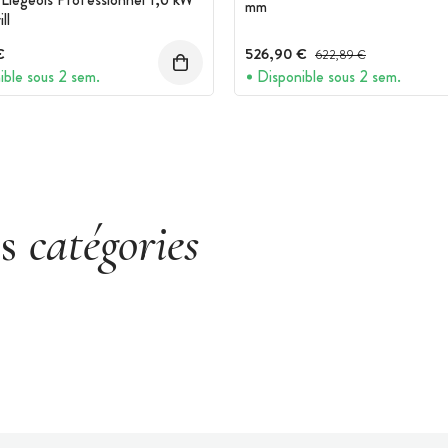
mm
ll
€
526,90 €
Prix avant réduction :
622,89 €
ible sous 2 sem.
Disponible sous 2 sem.
es
catégories