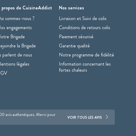
 propos de CuisineAddict
Nos services
ui sommes-nous ?
Livraison et Suivi de colis
os engagements
Conditions de retours colis
otre Brigade
Paiement sécurisé
ejoindre la Brigade
Garantie qualité
ls parlent de nous
Notre programme de fidélité
entions légales
Information concernant les
fortes chaleurs
CGV
700 avis authentiques. Merci pour
VOIR TOUS LES AVIS