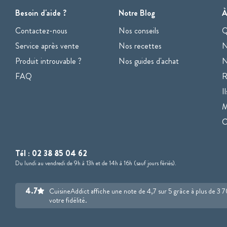
Besoin d'aide ?
Notre Blog
À
Contactez-nous
Nos conseils
Q
Service après vente
Nos recettes
N
Produit introuvable ?
Nos guides d'achat
N
FAQ
R
I
M
Tél :
02 38 85 04 62
Du lundi au vendredi de 9h à 13h et de 14h à 16h (sauf jours fériés).
4.7
CuisineAddict affiche une note de 4,7 sur 5 grâce à plus de 3 
votre fidélité.