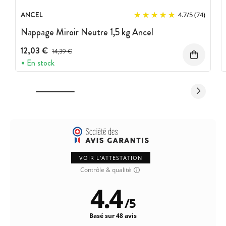
ANCEL
4.7
/
5
(74)
Nappage Miroir Neutre 1,5 kg Ancel
12,03 €
Prix avant réduction :
14,39 €
En stock
VOIR L'ATTESTATION
Contrôle & qualité
4.4
/
5
Basé sur 48 avis