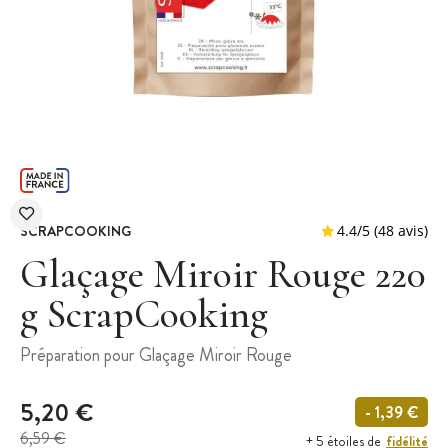
SCRAPCOOKING
Glaçage Miroir Rouge 220
g ScrapCooking
4.4
/
5
(
Préparation pour Glaçage Miroir Rouge
5,20 €
- 1,39 €
6,59 €
fidélité
+ 5 étoiles de