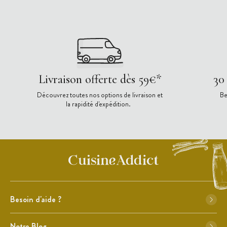
Livraison offerte dès 59€*
30
Découvrez toutes nos options de livraison et
Be
la rapidité d'expédition.
Besoin d'aide ?
Notre Blog