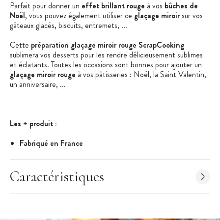
Parfait pour donner un
effet brillant rouge
à vos
bûches de
Noël
, vous pouvez également utiliser ce
glaçage miroir
sur vos
gâteaux glacés, biscuits, entremets, ...
Cette
préparation glaçage miroir rouge ScrapCooking
sublimera vos desserts pour les rendre délicieusement sublimes
et éclatants. Toutes les occasions sont bonnes pour ajouter un
glaçage miroir rouge
à vos pâtisseries : Noël, la Saint Valentin,
un anniversaire, ...
Les + produit :
Fabriqué en France
Effet miroir
Pot refermable
Caractéristiques
Caractéristiques du Glaçage Miroir Rouge :
Préparation pour Glaçage Miroir Rouge