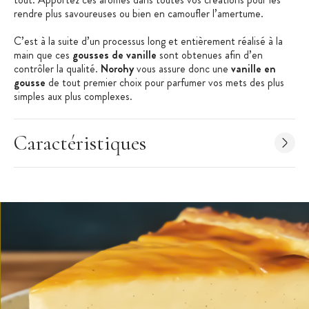
rendre plus savoureuses ou bien en camoufler l’amertume.
C’est à la suite d’un processus long et entièrement réalisé à la
main que ces
gousses de vanille
sont obtenues afin d’en
contrôler la qualité.
Norohy
vous assure donc une
vanille en
gousse
de tout premier choix pour parfumer vos mets des plus
simples aux plus complexes.
Les + produit
:
Caractéristiques
Gousse noire, grasse et souple
Idéale pour la pâtisserie et chocolaterie
Arômes cacaotés et boisés
Caractéristiques des Gousses de Vanille
:
Gousses de Vanille
Issues de l’agriculture biologique
Qualité non fendues
Humidité comprise entre 32 et 38%.
Taux de vanilline : > 1,5%