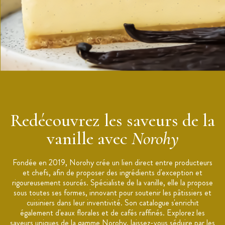
Espèce botanique : Vanilla Planifolia
Provenance :
région de Papantla au Mexique
Calibre : 16+ cm
Conditionnement : Sachet sous vide de 125 g
Conservation : conserver dans un endroit frais et sec à l'abri
de la lumière
Conseils d'utilisation :
Fendez la gousse dans le sens de la longueur à l'aide d'un
couteau pointu.
Redécouvrez les saveurs de la
Grattez l'intérieur de la gousse pour récupérer les grains
vanille avec
Norohy
de vanille.
Ajoutez les grains et la gousse dans le liquide à infuser.
Fondée en 2019, Norohy crée un lien direct entre producteurs
Laissez infuser au minimum 30 minutes ou à ébullition.
et chefs, afin de proposer des ingrédients d'exception et
Marque :
Norohy
rigoureusement sourcés. Spécialiste de la vanille, elle la propose
sous toutes ses formes, innovant pour soutenir les pâtissiers et
cuisiniers dans leur inventivité. Son catalogue s'enrichit
également d'eaux florales et de cafés raffinés. Explorez les
saveurs uniques de la gamme Norohy, laissez-vous séduire par les