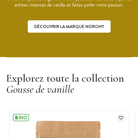
arômes intenses de vanille et faites parler votre passion.
DÉCOUVRIR LA MARQUE NOROHY
Découvrir la marque Norohy
Explorez toute la collection
Gousse de vanille