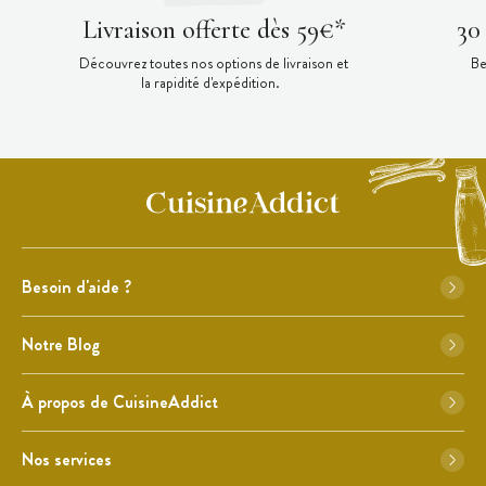
Livraison offerte dès 59€*
30
Découvrez toutes nos options de livraison et
Be
la rapidité d'expédition.
Besoin d'aide ?
Notre Blog
À propos de CuisineAddict
Nos services