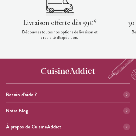
Livraison offerte dès 59€*
30
Découvrez toutes nos options de livraison et
Be
la rapidité d'expédition.
Besoin d'aide ?
Notre Blog
À propos de CuisineAddict