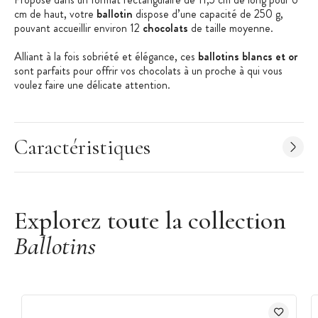
cm de haut, votre
ballotin
dispose d’une capacité de 250 g,
pouvant accueillir environ 12
chocolats
de taille moyenne.
Alliant à la fois sobriété et élégance, ces
ballotins blancs et or
sont parfaits pour offrir vos chocolats à un proche à qui vous
voulez faire une délicate attention.
Les + produit :
Kit complet pour fabriquer vos boites
Caractéristiques
Idéal pour offrir vos chocolats et confiseries
Ballotins en carton ingraissable
Caractéristiques du kit :
Explorez toute la collection
Kit ballotins
Ballotins
Composition du kit :
2 ballotins blancs
2 fourreaux cœurs or
2 intercalaires blancs
Forme : Rectangulaire