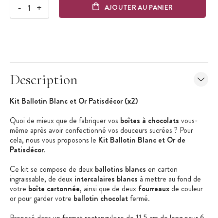
-
+
AJOUTER AU PANIER
Description
Kit Ballotin Blanc et Or Patisdécor (x2)
Quoi de mieux que de fabriquer vos
boîtes à chocolats
vous-
même après avoir confectionné vos douceurs sucrées ? Pour
cela, nous vous proposons le
Kit Ballotin Blanc et Or de
Patisdécor
.
Ce kit se compose de deux
ballotins blancs
en carton
ingraissable, de deux
intercalaires blancs
à mettre au fond de
votre
boîte cartonnée
, ainsi que de deux
fourreaux
de couleur
or pour garder votre
ballotin chocolat
fermé.
Proposé dans un format rectangulaire de 11,5 cm de long pour 6