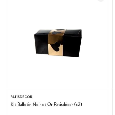
Couleurs : Blanc et Or
Matière : Carton
Longueur : 11.5 cm
Hauteur : 6 cm
Contenance : 250 g
Capacité : environ 12 chocolats
Marque : Patisdécor
PATISDECOR
Kit Ballotin Noir et Or Patisdécor (x2)