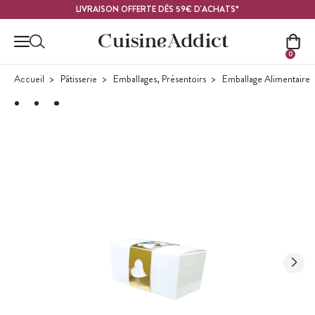
Contenu principal
LIVRAISON OFFERTE DÈS 59€ D'ACHATS*
0
Accueil
Pâtisserie
Emballages, Présentoirs
Emballage Alimentaire