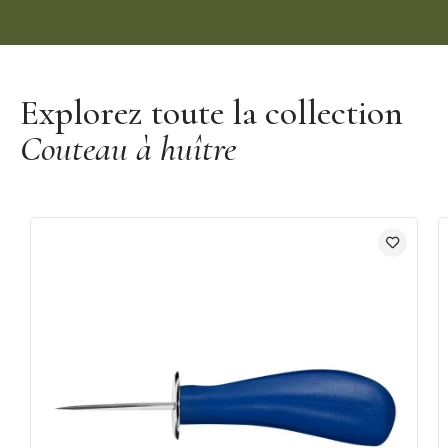
Découvrir la marque De Buyer
Explorez toute la collection
Couteau à huître