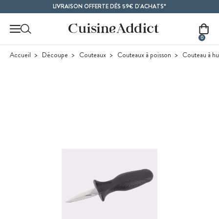
Contenu principal
LIVRAISON OFFERTE DÈS 59€ D'ACHATS*
0
Accueil
Découpe
Couteaux
Couteaux à poisson
Couteau à hu