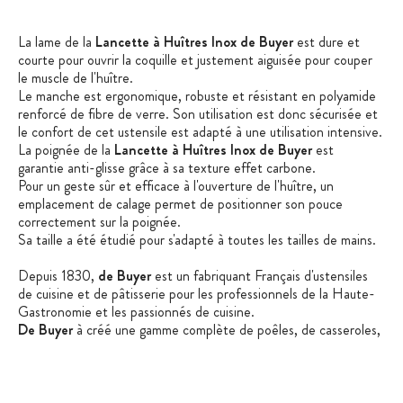
La lame de la
Lancette à Huîtres Inox de Buyer
est dure et
courte pour ouvrir la coquille et justement aiguisée pour couper
le muscle de l'huître.
Le manche est ergonomique, robuste et résistant en polyamide
renforcé de fibre de verre. Son utilisation est donc sécurisée et
le confort de cet ustensile est adapté à une utilisation intensive.
La poignée de la
Lancette à Huîtres Inox de Buyer
est
garantie anti-glisse grâce à sa texture effet carbone.
Pour un geste sûr et efficace à l'ouverture de l'huître, un
emplacement de calage permet de positionner son pouce
correctement sur la poignée.
Sa taille a été étudié pour s'adapté à toutes les tailles de mains.
Depuis 1830,
de Buyer
est un fabriquant Français d'ustensiles
de cuisine et de pâtisserie pour les professionnels de la Haute-
Gastronomie et les passionnés de cuisine.
De Buyer
à créé une gamme complète de poêles, de casseroles,
de sauteuses et autres ustensiles de qualité professionnelle pour
réaliser toutes vos cuissons dans un matériel haut de gamme et
de qualité professionnelle.