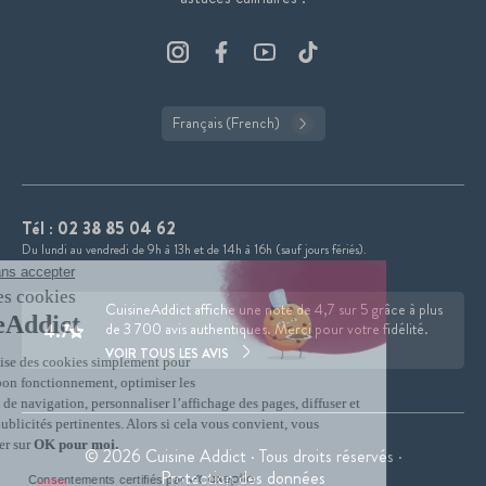
Français (French)
Tél :
02 38 85 04 62
Du lundi au vendredi de 9h à 13h et de 14h à 16h (sauf jours fériés).
CuisineAddict affiche une note de 4,7 sur 5 grâce à plus
4.7
de 3 700 avis authentiques. Merci pour votre fidélité.
VOIR TOUS LES AVIS
© 2026 Cuisine Addict · Tous droits réservés ·
Protection des données