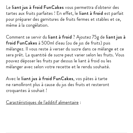
Le
liant jus à froid FunCakes
vous permettra d'obtenir des
tartes aux fruits parfaites ! En effet, le
liant à froid
est parfait
pour préparer des garnitures de fruits fermes et stables et ce,
même à la congélation.
Comment se servir du
liant à froid
? Ajoutez 75g de
liant jus à
froid FunCakes
à 500ml d'eau (ou de jus de fruits) puis
mélangez. Il vous reste à verser du sucre dans ce mélange et ce
sera prêt. La quantité de sucre peut varier selon les fruits. Vous
pouvez déposer les fruits par dessus le liant à froid ou les
mélanger avec selon votre recette et le rendu souhaité.
Avec le
liant jus à froid FunCakes
, vos pâtes à tarte
ne ramolliront plus à cause du jus des fruits et resteront
croquantes à souhait !
Caractéristiques de l'additif alimentaire
:
Liant Jus à Froid
Conditionnement : pot de 175g
Dosage recommandé : 75g pour 500ml d'eau