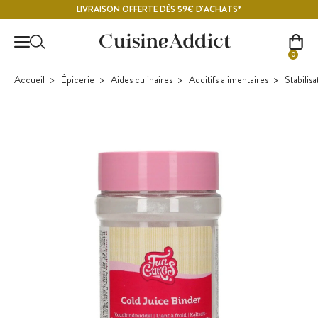
Contenu principal
LIVRAISON OFFERTE DÈS 59€ D'ACHATS*
0
Accueil
Épicerie
Aides culinaires
Additifs alimentaires
Stabilis