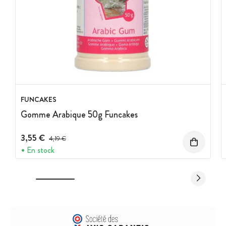
FUNCAKES
Gomme Arabique 50g Funcakes
3,55 €
Prix avant réduction :
4,19 €
En stock