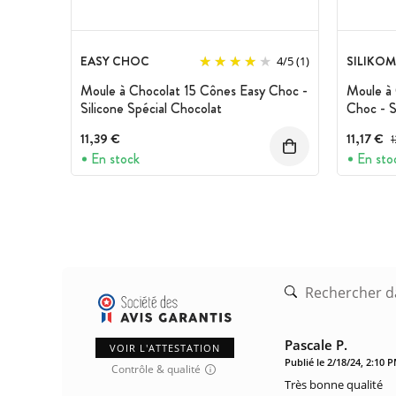
EASY CHOC
SILIKO
4
/
5
(1)
Moule à Chocolat 15 Cônes Easy Choc -
Moule à 
Silicone Spécial Chocolat
Choc - S
11,39 €
11,17 €
P
1
En stock
En sto
Pascale P.
VOIR L'ATTESTATION
Publié le 2/18/24, 2:10 
Contrôle & qualité
Très bonne qualité