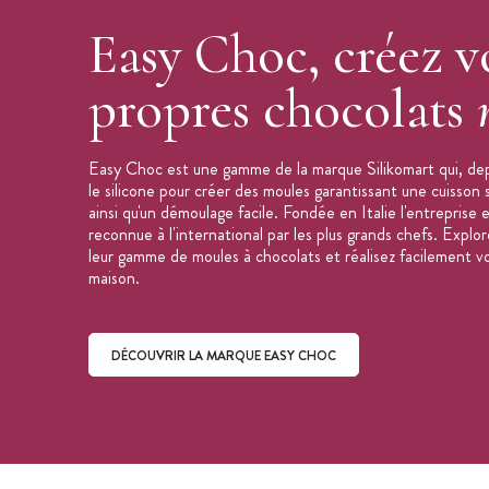
Volume Empreinte : 6,5 ml
Easy Choc, créez v
Dimension de la plaque : 214 x 106 m
Fabriqué en Italie
propres chocolats
Collection :
Easy Choc
Marque : SilikoMart
Easy Choc est une gamme de la marque Silikomart qui, de
Pour en savoir plus sur les
moules silicon
le silicone pour créer des moules garantissant une cuisso
silicone
.
ainsi qu'un démoulage facile. Fondée en Italie l'entreprise e
reconnue à l'international par les plus grands chefs. Expl
leur gamme de moules à chocolats et réalisez facilement v
maison.
DÉCOUVRIR LA MARQUE EASY CHOC
Découvrir la marque Easy Choc