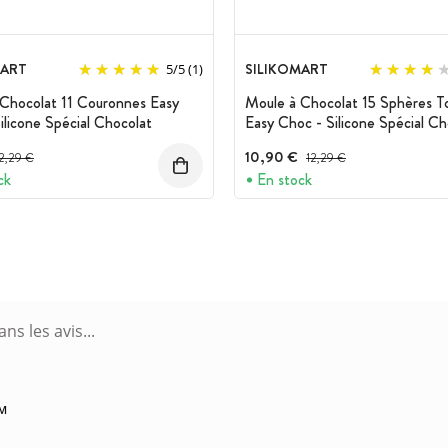
MART
SILIKOMART
5
/
5
(1)
Chocolat 11 Couronnes Easy
Moule à Chocolat 15 Sphères T
ilicone Spécial Chocolat
Easy Choc - Silicone Spécial Ch
rix avant réduction :
10,90 €
Prix avant réduction :
2,29 €
12,29 €
ck
En stock
PM