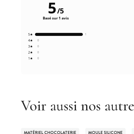
5
/
5
Basé sur 1 avis
5★
1
4★
0
3★
0
2★
0
1★
0
Voir aussi nos autr
MATÉRIEL CHOCOLATERIE
MOULE SILICONE