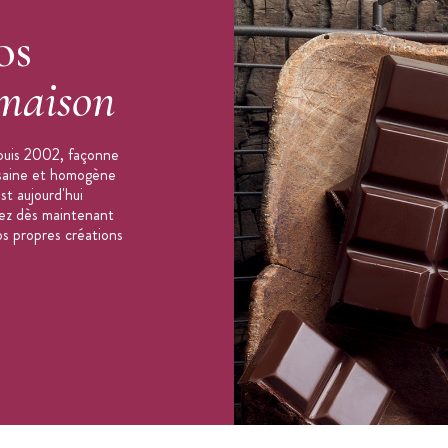
os
m
maison
puis 2002, façonne
e
, consultez notre
guide d'achat des moules en
n saine et homogène
st aujourd'hui
orez dès maintenant
os propres créations