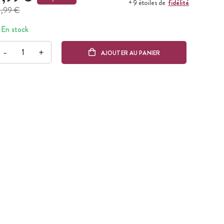
fidélité
+ 9 étoiles de
1,99 €
En stock
-
+
AJOUTER AU PANIER