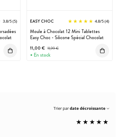
EASY CHOC
3.8
/
5
(5)
4.8
/
5
(4)
orsadées
Moule à Chocolat 12 Mini Tablettes
ocolat
Easy Choc - Silicone Spécial Chocolat
11,00 €
Prix avant réduction :
11,99 €
En stock
Trier par
date décroissante