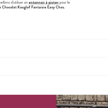
eillons d'utiliser un
entonnoir à piston
pour le
 Chocolat Kouglof Fantaisie Easy Choc
.
réfrigérateur comme congélateur
ure (-60°C à 230°C)
 3 modèles de kouglof)