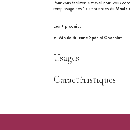
Pour vous faciliter le travail nous vous cons
remplissage des 15 empreintes du
Moule à
Les + produit
:
Moule Silicone Spécial Chocolat
Démoulage facile
Usages
Caractéristiques du Moule à Chocolat
:
Matière : Moule silicone
Silicone Alimentaire, non toxique
Caractéristiques
Utilisable au four, au micro-onde, au 
Résiste aux forts écarts de températ
Moule à Chocolat 15 empreintes
Empreintes : Kouglof Fantaisie (5 x
Diamètre Empreinte : 28,5 mm
Hauteur Empreinte : 15 mm