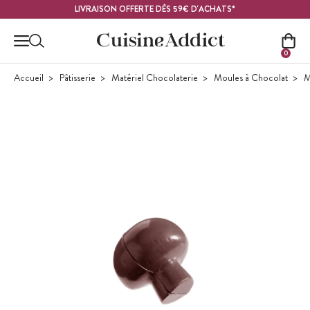
Contenu principal
LIVRAISON OFFERTE DÈS 59€ D'ACHATS*
0
Accueil
Pâtisserie
Matériel Chocolaterie
Moules à Chocolat
M