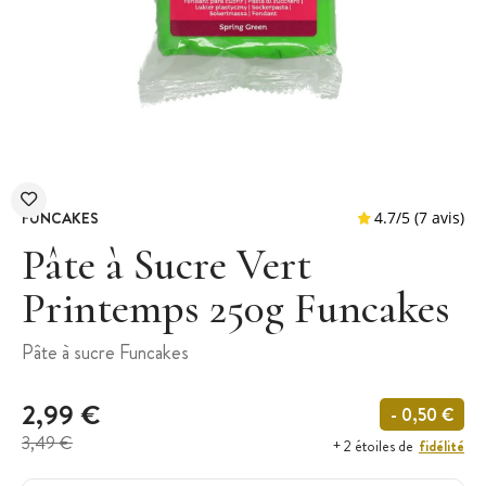
FUNCAKES
Pâte à Sucre Vert
Printemps 250g Funcakes
4.7
/
5
Pâte à sucre Funcakes
2,99 €
- 0,50 €
3,49 €
fidélité
+ 2 étoiles de