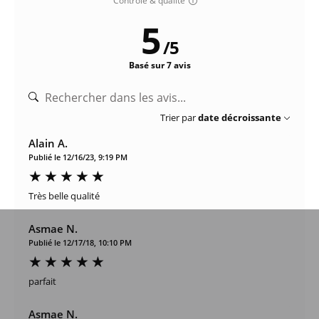
Contrôle & qualité
5
/
5
Basé sur 7 avis
Trier par
date décroissante
Alain A.
Publié le 12/16/23, 9:19 PM
Très belle qualité
Asmae N.
Publié le 12/17/18, 10:10 PM
parfait
Asmae N.