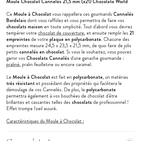
Moule Chocolat Cannelés 21,5 mm (x21) Chocolate World
Ce
Moule à Chocolat
vous rappellera ces gourmands
Cannelés
Bordelais
dont vous raffolez et vous permettra de faire vos
chocolats maison
en toute simplicité. Tout d'abord vous devrez
tempérer votre
chocolat de couverture
, et ensuite remplir les
21
empreintes
de votre
plaque en polycarbonate
. Chacune des
empreintes mesure 24,5 x 23,5 x 21,5 mm, de quoi faire de jolis
petits
cannelés en chocolat
. Si vous le souhaitez, vous pouvez
garnir vos
Chocolats Cannelés
d'une ganache gourmande :
praliné
, pralin feuilletine ou encore caramel.
Le
Moule à Chocolat
est fait en
polycarbonate
, un matériau
très résistant
et possédant des propriétés qui facilitera le
démoulage de vos Cannelés. De plus, le
polycarbonate
permettra également à vos bouchées de chocolat d'être
brillantes et cassantes telles des
chocolats
de professionnel !
Effet trompe l'oeil assuré.
Caractéristiques du Moule à Chocolat :
Moule Chocolat Cannelé
Matière : Polycarbonate