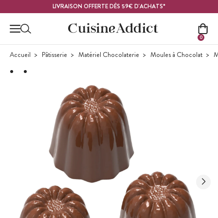
Contenu principal
LIVRAISON OFFERTE DÈS 59€ D'ACHATS*
0
Accueil
Pâtisserie
Matériel Chocolaterie
Moules à Chocolat
M