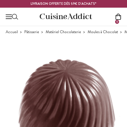
Contenu principal
LIVRAISON OFFERTE DÈS 59€ D'ACHATS*
0
Accueil
Pâtisserie
Matériel Chocolaterie
Moules à Chocolat
M