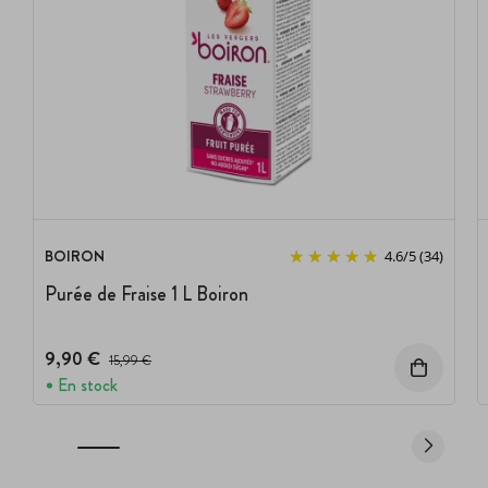
BOIRON
4.6
/
5
(34)
Purée de Fraise 1 L Boiron
9,90 €
Prix avant réduction :
15,99 €
En stock