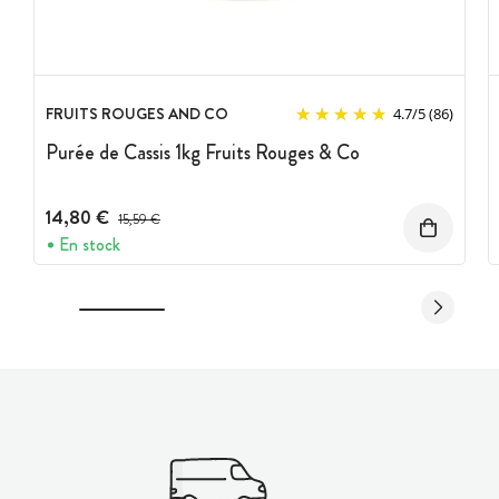
FRUITS ROUGES AND CO
4.7
/
5
(86)
Purée de Cassis 1kg Fruits Rouges & Co
14,80 €
Prix avant réduction :
15,59 €
En stock