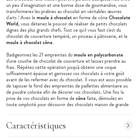
un peu d'imagination et une bonne dose de gourmandise, vous
transformerez les pralines au chocolat en véritables œuvres
d'arts ! Avec le
moule à chocolat
en forme de cône
Chocolate
World
, vous détenez le pouvoir de réaliser de petits chocolats
dignes des plus grands chefs. Tout ce qu'il vous faut c'est du
chocolat de couverture tempéré, un pinceau à pâtisserie, et le
moule à chocolat cône
.
Badigeonnez les 21 empreintes du
moule en polycarbonate
d'une couche de chocolat de couverture et laissez prendre au
frais. Répétez cette opération jusqu'à obtenir une coque
suffisamment épaisse et garnissez vos chocolats à votre goût
avant de les refermer avec du chocolat. Il vous est aussi possible
de tapisser le fond des empreintes de paillettes alimentaire ou
de poudre colorée afin de décorer vos chocolats. Une fois la
prise de vos chocolats en forme de
cône
faite, démoulez en
toute simplicité pour découvrir des chocolats maison de grande
qualité.
Caractéristiques du Moule à Chocolat
:
Caractéristiques
Moule Chocolat
Matière : Polycarbonate