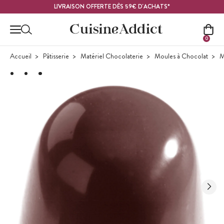
Contenu principal
LIVRAISON OFFERTE DÈS 59€ D'ACHATS*
0
Accueil
Pâtisserie
Matériel Chocolaterie
Moules à Chocolat
M