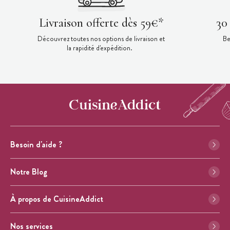
Livraison offerte dès 59€*
30
Découvrez toutes nos options de livraison et
Be
la rapidité d'expédition.
Besoin d'aide ?
Notre Blog
À propos de CuisineAddict
Nos services