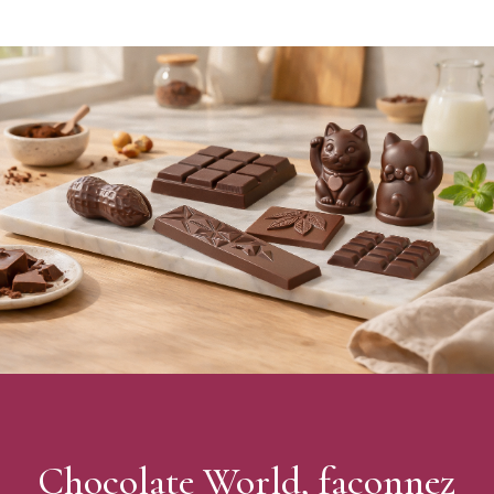
Forme : cône
Nombre d'empreintes : 21 (3x7)
Dimensions du moulage : 29,7 mm x 29,7 mm x 25 mm
Dimension de la plaque : 275 x 135 x 40 mm
Poids du moulage final : 16,8 g
Fabrication : Belgique
Moule vendu à l'unité
Chocolate World
Chocolate World, façonnez