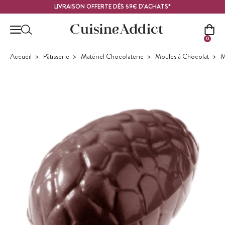
Contenu principal
LIVRAISON OFFERTE DÈS 59€ D'ACHATS*
0
Accueil
Pâtisserie
Matériel Chocolaterie
Moules à Chocolat
M