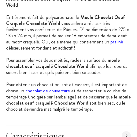
World
Entièrement fait de polycarbonate, le
Moule Chocolat Oeuf
Craquelé Chocolate World
vous aidera à réaliser très
facilement vos confiseries de Pâques. D'une dimension de 275 x
135 x 24 mm, il permet de mouler 18 empreintes de demi-oeuf
au motif craquelé. Oui, cela même qui contiennent un
praliné
délicieusement fondant et addictif !
Pour assembler vos deux moitiés, raclez la surface du
moule
chocolat oeuf craquelé Chocolate World
afin que les rebords
soient bien lisses et qu'ils puissent bien se souder.
Pour obtenir un chocolat brillant et cassant, il est important de
choisir un
chocolat de couverture
et de respecter la courbe de
tempérage (indiquée sur l'emballage) et de s'assurer que le
moule
chocolat oeuf craquelé Chocolate World
soit bien sec, ou le
chocolat deviendra mat malgré le tempérage.
Pour faire vos fritures en chocolat, bonbons en chocolat ou
Caractéristiques
moulages en chocolat, il vous faut un matériel adapté et de