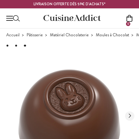
Contenu principal
LIVRAISON OFFERTE DÈS 59€ D'ACHATS*
0
Accueil
Pâtisserie
Matériel Chocolaterie
Moules à Chocolat
M