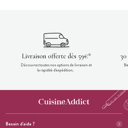
Livraison offerte dès 59€*
30
Découvrez toutes nos options de livraison et
Be
la rapidité d'expédition.
Besoin d'aide ?