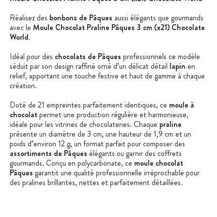
Réalisez des
bonbons de Pâques
aussi élégants que gourmands
avec le
Moule Chocolat Praline Pâques 3 cm (x21) Chocolate
World
.
Idéal pour des
chocolats de Pâques
professionnels ce modèle
séduit par son design raffiné orné d’un délicat détail
lapin
en
relief, apportant une touche festive et haut de gamme à chaque
création.
Doté de 21 empreintes parfaitement identiques, ce
moule à
chocolat
permet une production régulière et harmonieuse,
idéale pour les vitrines de chocolateries. Chaque
praline
présente un diamètre de 3 cm, une hauteur de 1,9 cm et un
poids d’environ 12 g, un format parfait pour composer des
assortiments de Pâques
élégants ou garnir des coffrets
gourmands. Conçu en polycarbonate, ce
moule chocolat
Pâques
garantit une qualité professionnelle irréprochable pour
des pralines brillantes, nettes et parfaitement détaillées.
Parfait pour la réalisation de
chocolat de Pâques
, ce
moule
Chocolate World
allie précision, efficacité et esthétisme pour